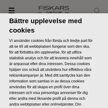
Skip
to
content
Bättre upplevelse med
cookies
Vi använder cookies från första och tredje part för
att se till att webbplatsen fungerar som den ska,
för att förbättra din upplevelse, för att utföra
statistisk analys och för att leverera innehåll som
är anpassat efter dina intressen. Dessa cookies
hjälper oss också att utvärdera hur effektiva våra
reklamkampanjer är. Med ditt samtycke kan den
information som samlas in av dessa cookies
Nyheter
Beslut av koncernskattecentralens
användas för att skapa en profil över dina
skatterättelsenämnd gällande Fiskars Oyj Abp:s begäran om
intressen och visa personliga annonser för dig
omprövning – bolaget yrkar på rättelse
eller andra med liknande profil på denna och
BÖRSMEDDELANDEN
andra webbplatser eller onlinetjänster. Din