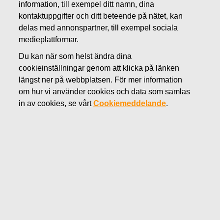
information, till exempel ditt namn, dina
kontaktuppgifter och ditt beteende på nätet, kan
MARS 26, 2019
delas med annonspartner, till exempel sociala
Beslut av
medieplattformar.
koncernskattecentralens
Du kan när som helst ändra dina
cookieinställningar genom att klicka på länken
skatterättelsenämnd gällande
längst ner på webbplatsen. För mer information
Fiskars Oyj Abp:s begäran om
om hur vi använder cookies och data som samlas
in av cookies, se vårt
Cookiemeddelande
.
omprövning – bolaget yrkar på
rättelse
Fiskars Corporation
Börsmeddelande
26.3.2019 kl. 12.00 EET
Beslut av koncernskattecentralens
skatterättelsenämnd gällande Fiskars Oyj Abp:s