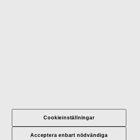
Wedgwood
Royal Doulton
Waterford
Rörstrand
Gerber
Varumärken
Kontakter
Fiskars
Fiskars
Fiskars
Hållbarhet
Group
Group
Group
LinkedIn
Twitter
YouTube
Karriär
Investerare
Nyheter
Cookieinställningar
Fiskars Groups
integritetspolicyer
Acceptera enbart nödvändiga