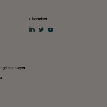
Kontakter
Fiskars
Fiskars
Fiskars
Group
Group
Group
LinkedIn
Twitter
YouTube
tegritetspolicyer
ar