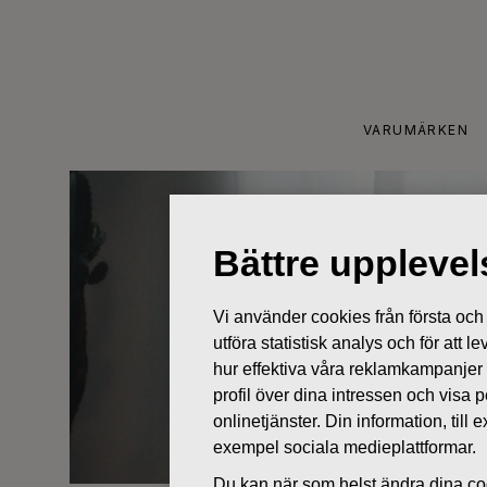
Skip
to
content
VARUMÄRKEN
Bättre uppleve
Vi använder cookies från första och tr
utföra statistisk analys och för att
hur effektiva våra reklamkampanjer
profil över dina intressen och visa
onlinetjänster. Din information, til
exempel sociala medieplattformar.
Du kan när som helst ändra dina coo