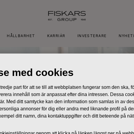
HÅLLBARHET
KARRIÄR
INVESTERARE
NYHET
lse med cookies
edje part för att se till att webbplatsen fungerar som den ska, för
 leverera innehåll som är anpassat efter dina intressen. Dessa coo
 är. Med ditt samtycke kan den information som samlas in av de
 personliga annonser för dig eller andra med liknande profil på 
l exempel ditt namn, dina kontaktuppgifter och ditt beteende på nä
kieinställningar genom att klicka på länken längst ner på webb