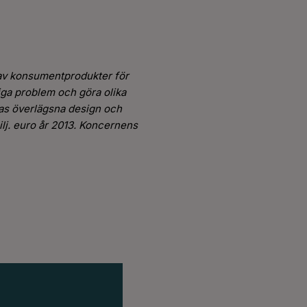
r av konsumentprodukter för
liga problem och göra olika
eras överlägsna design och
lj. euro år 2013. Koncernens