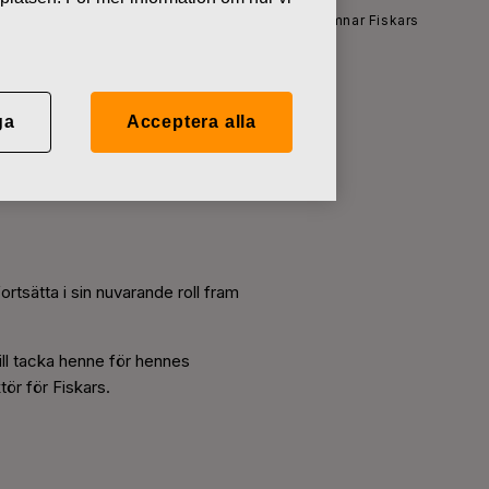
Nyheter
Chefsjurist Jutta Karlsson lämnar Fiskars
ga
Acceptera alla
s
rtsätta i sin nuvarande roll fram
vill tacka henne för hennes
tör för Fiskars.