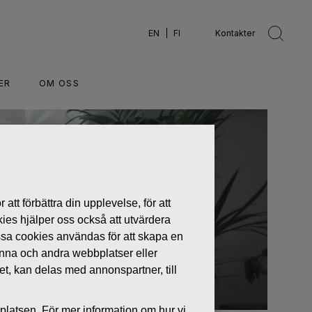
EN
FI
Kontakter
ER
OM OSS
 att förbättra din upplevelse, för att
kies hjälper oss också att utvärdera
ssa cookies användas för att skapa en
denna och andra webbplatser eller
tet, kan delas med annonspartner, till
platsen. För mer information om hur vi