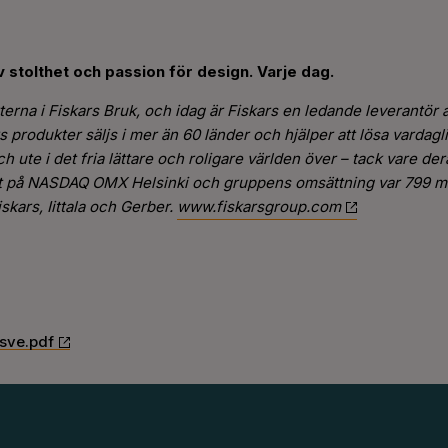
 stolthet och passion för design. Varje dag.
tterna i Fiskars Bruk, och idag är Fiskars en ledande leverantö
s produkter säljs i mer än 60 länder och hjälper att lösa vardag
h ute i det fria lättare och roligare världen över – tack vare d
erat på NASDAQ OMX Helsinki och gruppens omsättning var 799 mi
skars, Iittala och Gerber.
www.fiskarsgroup.com
sve.pdf