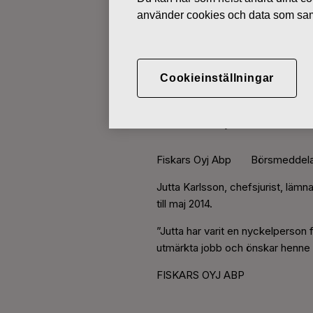
använder cookies och data som saml
BÖRSMEDDELANDEN
Cookieinställningar
FEBRUARI 10, 2014
Chefsjurist J
Fiskars Oyj Abp Börsmeddeland
Jutta Karlsson, chefsjurist, lämn
till maj 2014.
”Jutta har varit en nyckelperson 
utmärkta jobb och önskar henne ly
FISKARS OYJ ABP