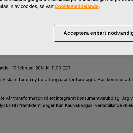
as in av cookies, se vårt
Cookiemeddelande
.
Acceptera enbart nödvändi
utta Karlsson lämnar Fiskar
e 10 februari 2014 kl. 11.00 EET
ar Fiskars för en ny befattning utanför företaget. Hon kommer att fo
för vår transformation till ett integrerat konsumentvarubolag. Jag 
cka till i framtiden”, säger Kari Kauniskangas, verkställande direk