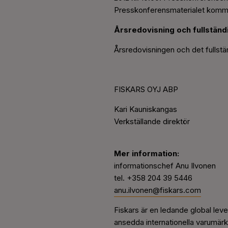
Presskonferensmaterialet komme
Årsredovisning och fullständ
Årsredovisningen och det fullstä
FISKARS OYJ ABP
Kari Kauniskangas
Verkställande direktör
Mer information:
informationschef Anu Ilvonen
tel. +358 204 39 5446
anu.ilvonen@fiskars.com
Fiskars är en ledande global lev
ansedda internationella varumärke