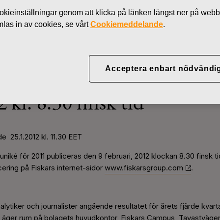
Nyheter
Fiskars bokslutskomm
kieinställningar genom att klicka på länken längst ner på webb
as in av cookies, se vårt
Cookiemeddelande
.
Acceptera enbart nödvändi
lutskommuniké för 2011 pu
 kl. 8.30 finsk tid
 25.1.2012 kl. 11.30 EET
iké för 2011 publiceras den 9 februari, 2012 klockan 8.30 finsk 
icering på Fiskars internet-sidor
www.fiskarsgroup.com
.
ytiker och journalister angående resultatet för årets fjärde kvarta
n äger rum på bolagets huvudkontor, Fiskars Campus, Tavastvägen