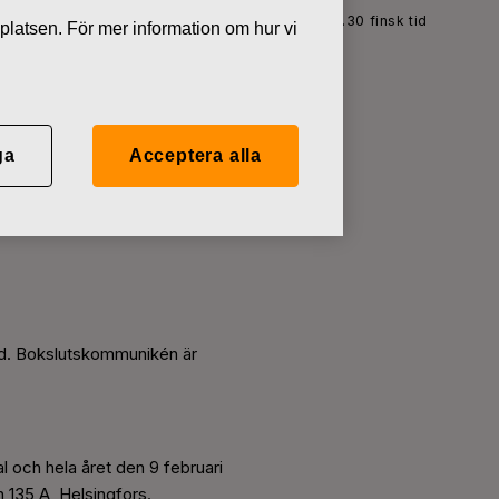
uniké för 2011 publiceras 9 februari, 2012 kl. 8.30 finsk tid
platsen. För mer information om hur vi
ga
Acceptera alla
bliceras 9
tid. Bokslutskommunikén är
l och hela året den 9 februari
 135 A, Helsingfors.