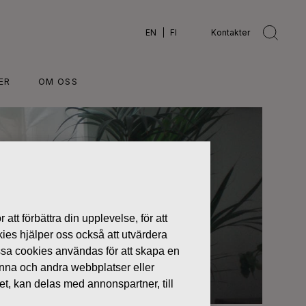
EN
FI
Kontakter
ER
OM OSS
 att förbättra din upplevelse, för att
kies hjälper oss också att utvärdera
ssa cookies användas för att skapa en
denna och andra webbplatser eller
tet, kan delas med annonspartner, till