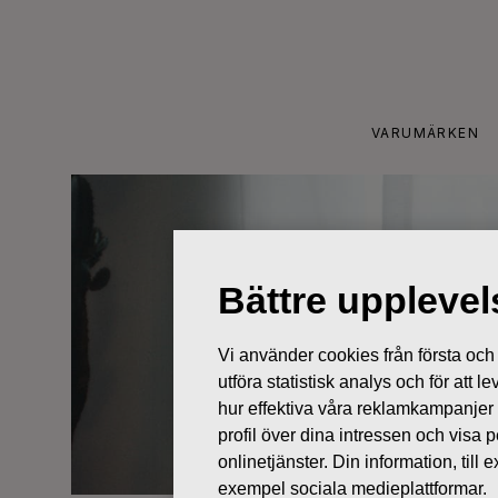
Skip
to
content
VARUMÄRKEN
Bättre uppleve
Vi använder cookies från första och tr
utföra statistisk analys och för att
hur effektiva våra reklamkampanjer
profil över dina intressen och visa
onlinetjänster. Din information, til
exempel sociala medieplattformar.