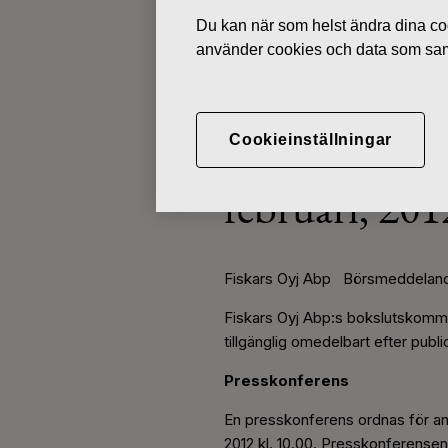
Du kan när som helst ändra dina coo
använder cookies och data som saml
BÖRSMEDDELANDEN
JANUARI 25, 2012
Cookieinställningar
Fiskars boks
februari, 2012
Fiskars Oyj Abp Börsmeddelande
Fiskars Oyj Abp:s bokslutskommun
tillgänglig omedelbart efter publ
Presskonferens
En presskonferens ordnas för anal
2012 kl. 10.00. Presskonferense