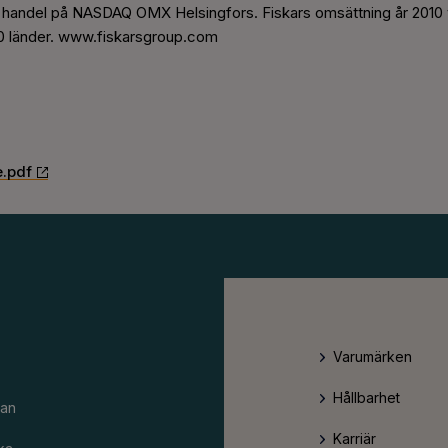
r handel på NASDAQ OMX Helsingfors. Fiskars omsättning år 2010 v
 20 länder. www.fiskarsgroup.com
e.pdf
Varumärken
Hållbarhet
an
Karriär