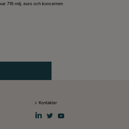
ar 716 milj. euro och koncernen
Kontakter
Fiskars
Fiskars
Fiskars
Group
Group
Group
LinkedIn
Twitter
YouTube