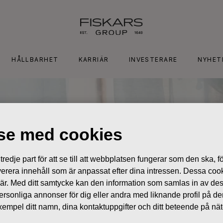
HÅLLBARHET
KARRIÄR
INVESTERARE
NYHET
lse med cookies
edje part för att se till att webbplatsen fungerar som den ska, för
 leverera innehåll som är anpassat efter dina intressen. Dessa coo
 är. Med ditt samtycke kan den information som samlas in av de
 personliga annonser för dig eller andra med liknande profil på 
l exempel ditt namn, dina kontaktuppgifter och ditt beteende på nä