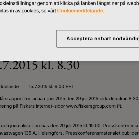
kieinställningar genom att klicka på länken längst ner på webb
Nyheter
Fiskars del
as in av cookies, se vårt
Cookiemeddelande
.
Acceptera enbart nödvändi
srapport för januari–juni 2
.7.2015 kl. 8.30
lande 15.7.2015 kl. 9.00 EET
lårsrapport för januari–juni 2015 den 29 juli 2015 cirka klockan 8.3
icering på Fiskars internet-sidor
www.fiskarsgroup.com
.
 och journalister ordnas den 29 juli 2015 kl. 10.00. Presskonferen
vastvägen 135 A, Helsingfors. Presskonferensmaterialet publicera