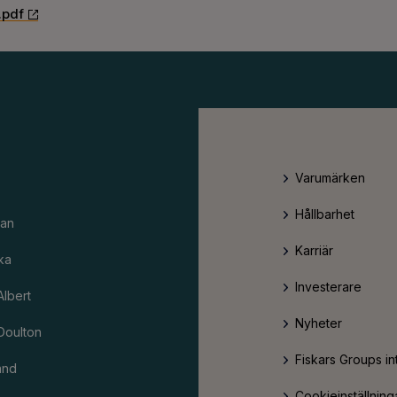
.pdf
Varumärken
Hållbarhet
an
Karriär
ka
Investerare
Albert
Nyheter
Doulton
Fiskars Groups in
and
Cookieinställning