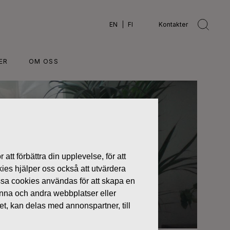
EN
FI
Kontakter
ER
OM OSS
 att förbättra din upplevelse, för att
kies hjälper oss också att utvärdera
ssa cookies användas för att skapa en
denna och andra webbplatser eller
tet, kan delas med annonspartner, till