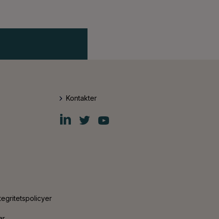
Kontakter
Fiskars
Fiskars
Fiskars
Group
Group
Group
LinkedIn
Twitter
YouTube
tegritetspolicyer
ar