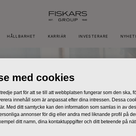
HÅLLBARHET
KARRIÄR
INVESTERARE
NYHET
lse med cookies
edje part för att se till att webbplatsen fungerar som den ska, för
 leverera innehåll som är anpassat efter dina intressen. Dessa coo
 är. Med ditt samtycke kan den information som samlas in av de
 personliga annonser för dig eller andra med liknande profil på 
l exempel ditt namn, dina kontaktuppgifter och ditt beteende på nä