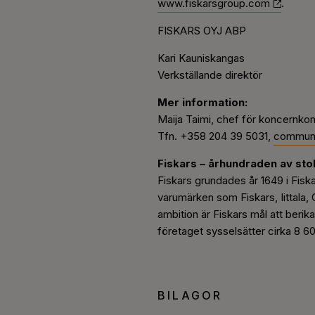
www.fiskarsgroup.com
.
FISKARS OYJ ABP
Kari Kauniskangas
Verkställande direktör
Mer information:
Maija Taimi, chef för koncernk
Tfn. +358 204 39 5031,
communi
Fiskars – århundraden av stol
Fiskars grundades år 1649 i Fis
varumärken som Fiskars, Iittala
ambition är Fiskars mål att berika
företaget sysselsätter cirka 8 6
BILAGOR