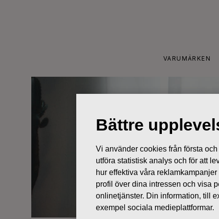
Skip
to
content
VARUMÄRKEN
Bättre uppleve
Vi använder cookies från första och tr
utföra statistisk analys och för att
hur effektiva våra reklamkampanjer
profil över dina intressen och visa
onlinetjänster. Din information, til
exempel sociala medieplattformar.