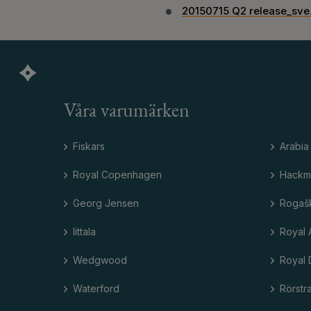
20150715 Q2 release_sve
Våra varumärken
Fiskars
Arabia
Royal Copenhagen
Hackm
Georg Jensen
Rogaš
Iittala
Royal 
Wedgwood
Royal 
Waterford
Rörstr