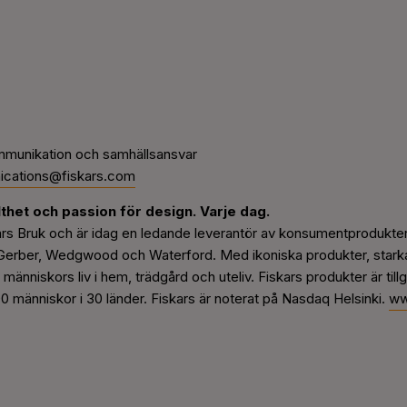
ommunikation och samhällsansvar
cations@fiskars.com
thet och passion för design. Varje dag.
kars Bruk och är idag en ledande leverantör av konsumentprodukt
, Gerber, Wedgwood och Waterford. Med ikoniska produkter, stark
 människors liv i hem, trädgård och uteliv. Fiskars produkter är til
00 människor i 30 länder. Fiskars är noterat på Nasdaq Helsinki.
ww