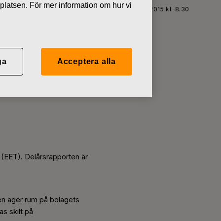
platsen. För mer information om hur vi
årsrapport för januari–juni 2015 publiceras 29.7.2015 kl. 8.30
ga
Acceptera alla
015
0 (EET). Delårsrapporten är
sen äger rum på bolagets
s skilt på