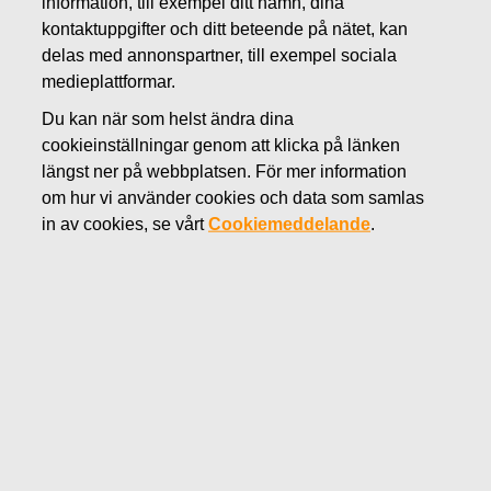
information, till exempel ditt namn, dina
APRIL 22, 2014
kontaktuppgifter och ditt beteende på nätet, kan
Fiskars delårsrapport för januari-
delas med annonspartner, till exempel sociala
medieplattformar.
mars 2014 publiceras 6.5.2014
Du kan när som helst ändra dina
kl. 8.30
cookieinställningar genom att klicka på länken
längst ner på webbplatsen. För mer information
om hur vi använder cookies och data som samlas
Fiskars Oyj Abp publicerar sin delårsrapport för januari–
in av cookies, se vårt
Cookiemeddelande
.
mars 2014 den 6 maj 2014 circa klockan 8.30 (EET).
Delårsrapporten är tillgänglig omedelbart efter publicering
på Fiskars internet-sidor
www.fiskarsgroup.com
.
Presskonferens
En presskonferens för analytiker och journalister ordnas
den 6 maj 2014 kl. 10.00. Presskonferensen äger rum på
bolagets huvudkontor, Fiskars Campus, Tavastvägen 135
A, Helsingfors. Presskonferensmaterialet publiceras skilt
på
www.fiskarsgroup.com
.