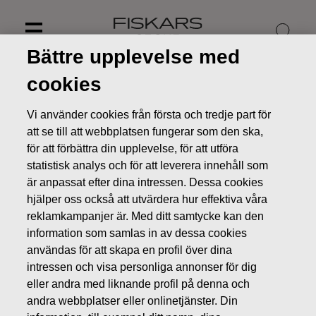
Skip
to
content
Bättre upplevelse med
cookies
Vi använder cookies från första och tredje part för
att se till att webbplatsen fungerar som den ska,
för att förbättra din upplevelse, för att utföra
statistisk analys och för att leverera innehåll som
är anpassat efter dina intressen. Dessa cookies
hjälper oss också att utvärdera hur effektiva våra
reklamkampanjer är. Med ditt samtycke kan den
information som samlas in av dessa cookies
Nyheter
Fiskars delårsrapport för januari-mars 2014
användas för att skapa en profil över dina
publiceras 6.5.2014 kl. 8.30
intressen och visa personliga annonser för dig
eller andra med liknande profil på denna och
BÖRSMEDDELANDEN
andra webbplatser eller onlinetjänster. Din