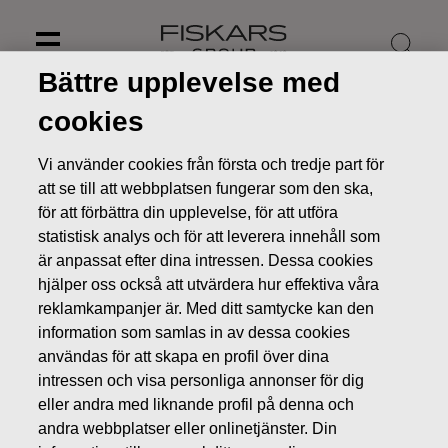
Skip
to
content
Bättre upplevelse med
cookies
Vi använder cookies från första och tredje part för
att se till att webbplatsen fungerar som den ska,
för att förbättra din upplevelse, för att utföra
statistisk analys och för att leverera innehåll som
är anpassat efter dina intressen. Dessa cookies
hjälper oss också att utvärdera hur effektiva våra
reklamkampanjer är. Med ditt samtycke kan den
information som samlas in av dessa cookies
Nyheter
Fiskars delårsrapport för januari–mars 2016
användas för att skapa en profil över dina
publiceras 4.5.2016
intressen och visa personliga annonser för dig
eller andra med liknande profil på denna och
BÖRSMEDDELANDEN
andra webbplatser eller onlinetjänster. Din