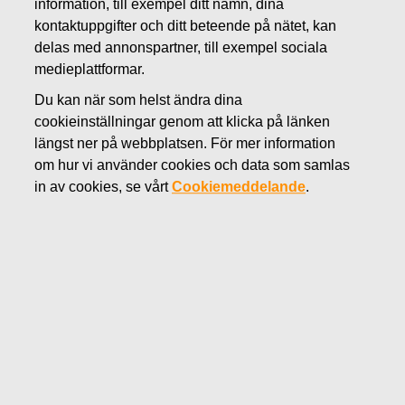
information, till exempel ditt namn, dina
APRIL 18, 2016
kontaktuppgifter och ditt beteende på nätet, kan
Fiskars delårsrapport för
delas med annonspartner, till exempel sociala
medieplattformar.
januari–mars 2016 publiceras
Du kan när som helst ändra dina
4.5.2016
cookieinställningar genom att klicka på länken
längst ner på webbplatsen. För mer information
om hur vi använder cookies och data som samlas
Fiskars Oyj Abp
in av cookies, se vårt
Cookiemeddelande
.
Börsmeddelande
18.4.2016 kl. 9.00 EET
Fiskars delårsrapport för januari–mars 2016
publiceras 4.5.2016
Fiskars Oyj Abp publicerar sin delårsrapport för januari–
mars 2016 den 4 maj 2016 cirka kl. 8.30 (EET).
Delårsrapporten är tillgänglig efter publicering på Fiskars
internet-sidor
www.fiskarsgroup.com
.