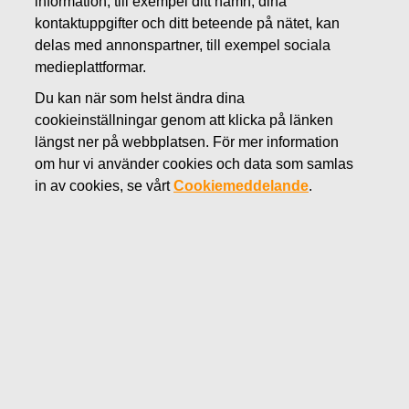
information, till exempel ditt namn, dina
OKTOBER 14, 2011
kontaktuppgifter och ditt beteende på nätet, kan
Fiskars delårsrapport för januari
delas med annonspartner, till exempel sociala
medieplattformar.
- september 2011 publiceras
Du kan när som helst ändra dina
27.10.2011 kl. 8.30
cookieinställningar genom att klicka på länken
längst ner på webbplatsen. För mer information
om hur vi använder cookies och data som samlas
Fiskars Oyj Abp Börsmeddelande 14.10.2011 kl. 13.00 EET
in av cookies, se vårt
Cookiemeddelande
.
Fiskars Oyj Abp publicerar sin delårsrapport för januari –
september 2011 torsdagen 27.10.2011 klockan 8.30.
Delårsrapporten är tillgänglig omedelbart efter publicering
på Fiskars internet-sidor
www.fiskarsgroup.com
.
Presskonferens
En presskonferens ordnas för analytiker och journalister
angående kvartalets resultat 27.10.2011 kl. 10.00.
Presskonferensen äger rum på bolagets huvudkontor,
Fiskars Campus, Tavastvägen 135 A, Helsingfors.