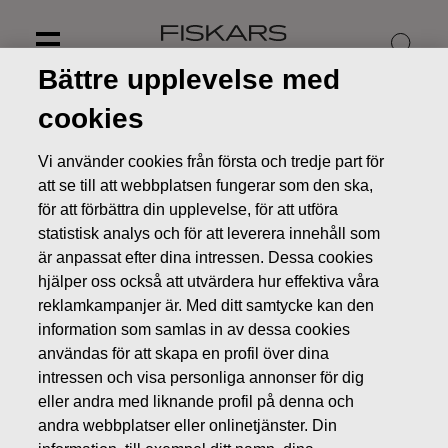
Skip
to
content
Bättre upplevelse med
cookies
Vi använder cookies från första och tredje part för
att se till att webbplatsen fungerar som den ska,
för att förbättra din upplevelse, för att utföra
statistisk analys och för att leverera innehåll som
är anpassat efter dina intressen. Dessa cookies
hjälper oss också att utvärdera hur effektiva våra
reklamkampanjer är. Med ditt samtycke kan den
information som samlas in av dessa cookies
Nyheter
Fiskars delårsrapport för januari - september 2011
användas för att skapa en profil över dina
publiceras 27.10.2011 kl. 8.30
intressen och visa personliga annonser för dig
eller andra med liknande profil på denna och
BÖRSMEDDELANDEN
andra webbplatser eller onlinetjänster. Din