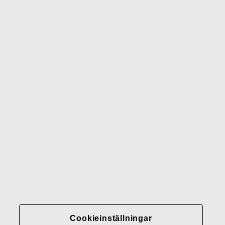
Iittala
Royal Albert
Wedgwood
Royal Doulton
Waterford
Rörstrand
Gerber
Varumärken
Kontakter
Fiskars
Fiskars
Fiskars
Hållbarhet
Group
Group
Group
LinkedIn
Twitter
YouTube
Karriär
Investerare
Cookieinställningar
Nyheter