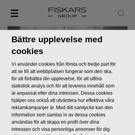
Skip
to
content
Bättre upplevelse med
cookies
Vi använder cookies från första och tredje part för
att se till att webbplatsen fungerar som den ska,
för att förbättra din upplevelse, för att utföra
statistisk analys och för att leverera innehåll som
är anpassat efter dina intressen. Dessa cookies
hjälper oss också att utvärdera hur effektiva våra
Nyheter
Fiskars, första kvartalet 2013: Sen vår anledningen
reklamkampanjer är. Med ditt samtycke kan den
till trög start på året
information som samlas in av dessa cookies
användas för att skapa en profil över dina
BÖRSMEDDELANDEN
intressen och visa personliga annonser för dig