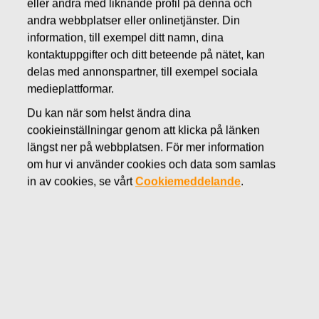
eller andra med liknande profil på denna och
MAJ 3, 2013
andra webbplatser eller onlinetjänster. Din
Fiskars, första kvartalet 2013:
information, till exempel ditt namn, dina
kontaktuppgifter och ditt beteende på nätet, kan
Sen vår anledningen till trög
delas med annonspartner, till exempel sociala
start på året
medieplattformar.
Du kan när som helst ändra dina
cookieinställningar genom att klicka på länken
Fiskars Oyj Abp
Delårsrapport 1 januari–31 mars 2013
längst ner på webbplatsen. För mer information
3 maj 2013
kl. 08.30 EET
om hur vi använder cookies och data som samlas
Första kvartalet 2013 i korthet:
in av cookies, se vårt
Cookiemeddelande
.
Omsättningen ökade med 1 % till 190,4 milj. euro (Q1
2012: 188,3)
Omräknat i jämförbara valutakurser och justerat för
förvärvet av Royal Copenhagen, minskade
omsättningen med 7 %
Rörelseresultatet (EBIT) minskade med 15 % till 14,6