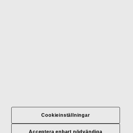
Waterford
Rörstrand
Gerber
Varumärken
Kontakter
Fiskars
Fiskars
Fiskars
Hållbarhet
Group
Group
Group
LinkedIn
Twitter
YouTube
Karriär
Investerare
Nyheter
Fiskars Groups
Cookieinställningar
integritetspolicyer
Cookieinställningar
Acceptera enbart nödvändiga