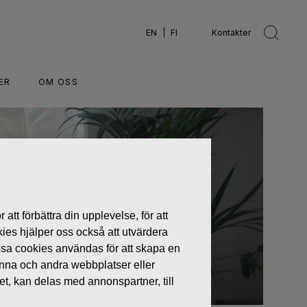
EN
FI
Kontakter
ER
OM OSS
 att förbättra din upplevelse, för att
kies hjälper oss också att utvärdera
ssa cookies användas för att skapa en
denna och andra webbplatser eller
tet, kan delas med annonspartner, till