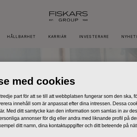
HÅLLBARHET
KARRIÄR
INVESTERARE
NYHET
lse med cookies
edje part för att se till att webbplatsen fungerar som den ska, för
 leverera innehåll som är anpassat efter dina intressen. Dessa coo
 är. Med ditt samtycke kan den information som samlas in av de
 personliga annonser för dig eller andra med liknande profil på 
l exempel ditt namn, dina kontaktuppgifter och ditt beteende på nä