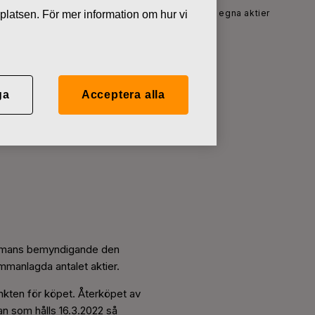
Nyheter
Fiskars inleder återköp av egna aktier
platsen. För mer information om hur vi
ga
Acceptera alla
stämmans bemyndigande den
ammanlagda antalet aktier.
nkten för köpet. Återköpet av
an som hålls 16.3.2022 så