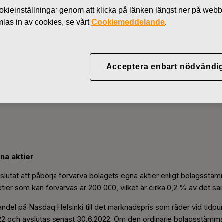
kieinställningar genom att klicka på länken längst ner på webb
as in av cookies, se vårt
Cookiemeddelande
.
Acceptera enbart nödvändi
er återköp av egna aktier
na aktier
beslutat att påbörja förvärva bolagets egna aktier enligt bolags
ktier som kan förvärvas är 200 000, vilket är cirka 0,2 % av det s
del på Nasdaq Helsinki till det marknadspris som råder vid tidpu
2022 och avslutas senast 30.6.2022. Om den ordinarie bolagsstämm