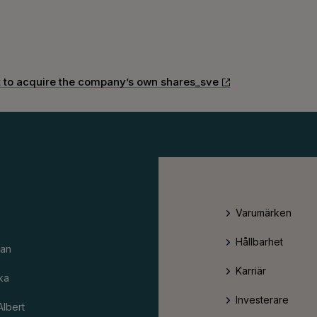
t to acquire the company’s own shares_sve
Varumärken
Hållbarhet
an
Karriär
ka
Investerare
Albert