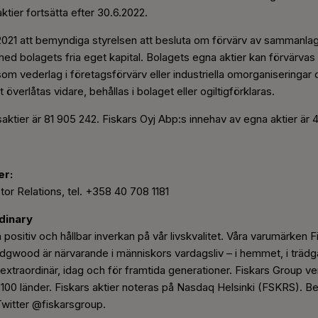
ktier fortsätta efter 30.6.2022.
021 att bemyndiga styrelsen att besluta om förvärv av sammanla
, med bolagets fria eget kapital. Bolagets egna aktier kan förvärvas
 som vederlag i företagsförvärv eller industriella omorganiseringa
överlåtas vidare, behållas i bolaget eller ogiltigförklaras.
ktier är 81 905 242. Fiskars Oyj Abp:s innehav av egna aktier är 
er:
stor Relations, tel. +358 40 708 1181
dinary
 positiv och hållbar inverkan på vår livskvalitet. Våra varumärken Fi
ood är närvarande i människors vardagsliv – i hemmet, i trädgår
n extraordinär, idag och för framtida generationer. Fiskars Group ve
ver 100 länder. Fiskars aktier noteras på Nasdaq Helsinki (FSKRS)
Twitter @fiskarsgroup.