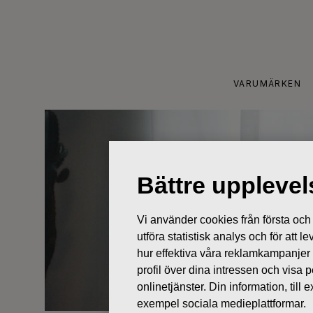
Skip
to
content
VARUMÄRKEN
Bättre uppleve
Vi använder cookies från första och tr
utföra statistisk analys och för att
hur effektiva våra reklamkampanjer
profil över dina intressen och visa
onlinetjänster. Din information, til
exempel sociala medieplattformar.