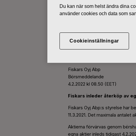
Du kan när som helst ändra dina coo
använder cookies och data som saml
BÖRSMEDDELANDEN
FEBRUARI 4, 2022
Cookieinställningar
Fiskars inled
Fiskars Oyj Abp
Börsmeddelande
4.2.2022 kl 08.50 (EET)
Fiskars inleder återköp av eg
Fiskars Oyj Abp:s styrelse har 
11.3.2021. Det maximala antalet a
Aktierna förvärvas genom börshan
egna aktier inleds tidigast 4.2.