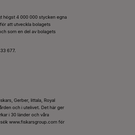
gt högst 4 000 000 stycken egna
 för att utveckla bolagets
r och som en del av bolagets
433 677.
skars, Gerber, Iittala, Royal
den och i utelivet. Det här ger
rkar i 30 länder och våra
. Besök www.fiskarsgroup.com för