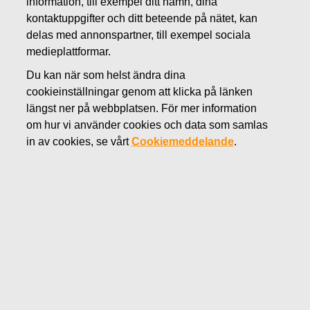
information, till exempel ditt namn, dina
NOVEMBER 2, 2022
kontaktuppgifter och ditt beteende på nätet, kan
Fiskars Oyj Abp:
delas med annonspartner, till exempel sociala
medieplattformar.
Ogiltigförklaringen av egna
Du kan när som helst ändra dina
aktier registrerats
cookieinställningar genom att klicka på länken
längst ner på webbplatsen. För mer information
om hur vi använder cookies och data som samlas
Fiskars Oyj Abp
in av cookies, se vårt
Cookiemeddelande
.
Börsmeddelande
2.11.2022 kl. 8:55
Fiskars Oyj Abp: Ogiltigförklaringen av egna aktier
registrerats
Fiskars Oyj Abp styrelsebeslut gällande ogiltigförklaring av
905 242 egna aktier som offentliggjordes den 28 oktober
2022 har idag, den 2 november 2022 registrerats i
handelsregistret som upprätthålls av Patent- och
registerstyrelsen.