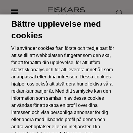
Skip
to
content
Bättre upplevelse med
cookies
Vi använder cookies från första och tredje part för
att se till att webbplatsen fungerar som den ska,
för att förbättra din upplevelse, för att utföra
statistisk analys och för att leverera innehåll som
är anpassat efter dina intressen. Dessa cookies
hjälper oss också att utvärdera hur effektiva våra
reklamkampanjer är. Med ditt samtycke kan den
information som samlas in av dessa cookies
Nyheter
Fiskars Oyj Abp: Ogiltigförklaringen av egna aktier
användas för att skapa en profil över dina
registrerats
intressen och visa personliga annonser för dig
eller andra med liknande profil på denna och
BÖRSMEDDELANDEN
andra webbplatser eller onlinetjänster. Din