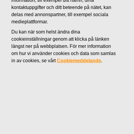
information, till exempel ditt namn, dina
SEPTEMBER 11, 2015
kontaktuppgifter och ditt beteende på nätet, kan
Fiskars tecknar ett nytt lån
delas med annonspartner, till exempel sociala
medieplattformar.
motsvarande 50 miljoner euro
Du kan när som helst ändra dina
cookieinställningar genom att klicka på länken
Fiskars Oyj Abp
längst ner på webbplatsen. För mer information
Börsmeddelande
om hur vi använder cookies och data som samlas
11.9.2015 kl. 12.30 EET
in av cookies, se vårt
Cookiemeddelande
.
Fiskars tecknar ett nytt lån motsvarande 50
miljoner euro
Fiskars Oyj Abp har idag tecknat ett nytt lån motsvarande
50 miljoner euro med Skandinaviska Enskilda Banken AB
(publ). Det nya lånet har en löptid på fem år och används
som ett generellt lånelöfte för företagets olika
verksamheter.
FISKARS OYJ ABP