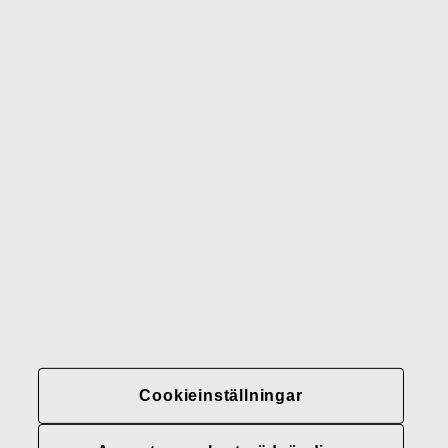
Wedgwood
Royal Doulton
Waterford
Rörstrand
Gerber
Varumärken
Kontakter
Fiskars
Fiskars
Fiskars
Hållbarhet
Group
Group
Group
LinkedIn
Twitter
YouTube
Karriär
Investerare
Cookieinställningar
Nyheter
Fiskars Groups