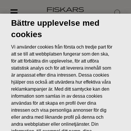
Skip
to
content
Bättre upplevelse med
cookies
Vi använder cookies från första och tredje part för
att se till att webbplatsen fungerar som den ska,
för att förbättra din upplevelse, för att utföra
statistisk analys och för att leverera innehåll som
är anpassat efter dina intressen. Dessa cookies
hjälper oss också att utvärdera hur effektiva våra
reklamkampanjer är. Med ditt samtycke kan den
information som samlas in av dessa cookies
Nyheter
Fiskars tecknar ett nytt lån motsvarande 50
användas för att skapa en profil över dina
miljoner euro
intressen och visa personliga annonser för dig
eller andra med liknande profil på denna och
BÖRSMEDDELANDEN
andra webbplatser eller onlinetjänster. Din