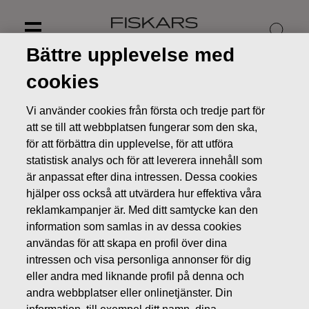
Skip
to
content
Bättre upplevelse med
cookies
Vi använder cookies från första och tredje part för
att se till att webbplatsen fungerar som den ska,
för att förbättra din upplevelse, för att utföra
statistisk analys och för att leverera innehåll som
är anpassat efter dina intressen. Dessa cookies
hjälper oss också att utvärdera hur effektiva våra
reklamkampanjer är. Med ditt samtycke kan den
information som samlas in av dessa cookies
Nyheter
Fiskars tecknar ett nytt lån motsvarande 50
användas för att skapa en profil över dina
miljoner euro
intressen och visa personliga annonser för dig
eller andra med liknande profil på denna och
BÖRSMEDDELANDEN
andra webbplatser eller onlinetjänster. Din