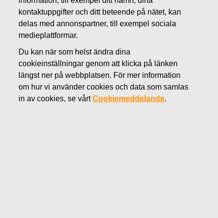
information, till exempel ditt namn, dina
AUGUSTI 19, 2015
kontaktuppgifter och ditt beteende på nätet, kan
Fiskars tecknar ett nytt lån
delas med annonspartner, till exempel sociala
medieplattformar.
motsvarande 50 miljoner euro
Du kan när som helst ändra dina
cookieinställningar genom att klicka på länken
Fiskars Oyj Abp
längst ner på webbplatsen. För mer information
Börsmeddelande
om hur vi använder cookies och data som samlas
19
.8.2015 kl. 12.00 EET
in av cookies, se vårt
Cookiemeddelande
.
Fiskars tecknar ett nytt lån motsvarande 50 miljoner euro
Fiskars Oyj Abp har idag tecknat ett nytt lån motsvarande
50 miljoner euro med Pohjola Bank Abp. Det nya lånet har
en löptid på fem år och används som ett generellt
lånelöfte för företagets olika verksamheter.
FISKARS OYJ ABP