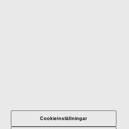
Iittala
Royal Albert
Wedgwood
Royal Doulton
Waterford
Rörstrand
Gerber
Varumärken
Kontakter
Fiskars
Fiskars
Fiskars
Hållbarhet
Group
Group
Group
LinkedIn
Twitter
YouTube
Karriär
Investerare
Cookieinställningar
Nyheter