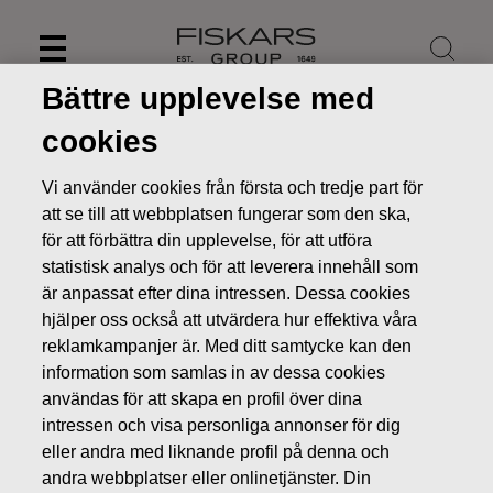
Skip
to
content
Bättre upplevelse med
cookies
Vi använder cookies från första och tredje part för
att se till att webbplatsen fungerar som den ska,
för att förbättra din upplevelse, för att utföra
statistisk analys och för att leverera innehåll som
är anpassat efter dina intressen. Dessa cookies
hjälper oss också att utvärdera hur effektiva våra
reklamkampanjer är. Med ditt samtycke kan den
information som samlas in av dessa cookies
Nyheter
Fiskars utser Teemu Kangas-Kärki som direktör
användas för att skapa en profil över dina
för affärsområdet Home
intressen och visa personliga annonser för dig
BÖRSMEDDELANDEN
eller andra med liknande profil på denna och
andra webbplatser eller onlinetjänster. Din