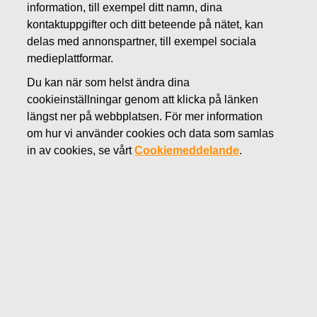
information, till exempel ditt namn, dina
MARS 2, 2012
kontaktuppgifter och ditt beteende på nätet, kan
Fiskars utser Teemu Kangas-
delas med annonspartner, till exempel sociala
medieplattformar.
Kärki som direktör för
Du kan när som helst ändra dina
affärsområdet Home
cookieinställningar genom att klicka på länken
längst ner på webbplatsen. För mer information
om hur vi använder cookies och data som samlas
Fiskars Oyj Abp Börsmeddelande 2.3.2012 kl.
in av cookies, se vårt
Cookiemeddelande
.
11.00
EET
Fiskars har utsett Teemu Kangas-Kärki till direktör för
affärsområdet Home. Teemu Kangas-Kärki, som har haft
befattningen ekonomidirektör på Fiskars sedan 2008,
kommer att tillträda sin nya befattning direkt. Sökandet
efter en ny ekonomidirektör har påbörjat. Under denna
process har Jyri Virrantuomi, Vice President, Finance,
utsetts till tillförordnad ekonomidirektör för Fiskars Oyj
Abp.