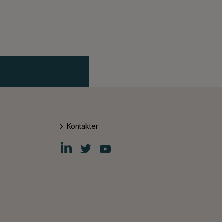
Kontakter
Fiskars
Fiskars
Fiskars
Group
Group
Group
LinkedIn
Twitter
YouTube