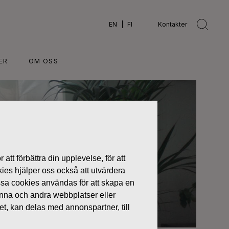
EN
FI
Kontakter
ER
OM OSS
 att förbättra din upplevelse, för att
kies hjälper oss också att utvärdera
ssa cookies användas för att skapa en
denna och andra webbplatser eller
tet, kan delas med annonspartner, till