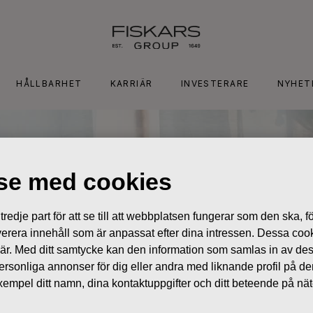
HÅLLBARHET
KARRIÄR
INVESTERARE
NYHET
lse med cookies
edje part för att se till att webbplatsen fungerar som den ska, för
 leverera innehåll som är anpassat efter dina intressen. Dessa coo
 är. Med ditt samtycke kan den information som samlas in av de
 personliga annonser för dig eller andra med liknande profil på 
l exempel ditt namn, dina kontaktuppgifter och ditt beteende på nä