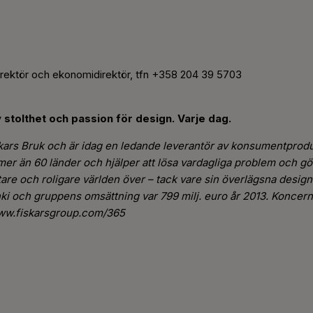
rektör och ekonomidirektör, tfn +358 204 39
5703
stolthet och passion för design. Varje dag.
skars Bruk och är idag en ledande leverantör av konsumentprod
i mer än 60 länder och hjälper att lösa vardagliga problem och gö
ttare och roligare världen över – tack vare sin överlägsna design 
 och gruppens omsättning var 799 milj. euro år 2013. Koncern
 www.fiskarsgroup.com/365