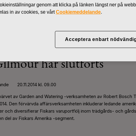
kieinställningar genom att klicka på länken längst ner på webb
Nyheter
Förvärvet av de amerikansk
as in av cookies, se vårt
Cookiemeddelande
.
Acceptera enbart nödvändi
 de amerikanska bevattnin
ilmour har slutförts
nde 20.11.2014 kl. 09.00
 förvärvet av Garden and Watering -verksamheten av Robert Bosch 
2014. Den förvärvda affärsverksamheten inkluderar ledande amer
r och diversifierar Fiskars varuportfölj inom trädgårds- och gård
en del av Fiskars Amerika -segment.