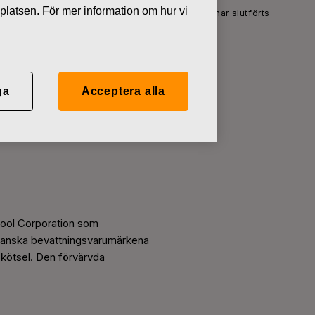
platsen. För mer information om hur vi
a bevattningsvarumärkena Nelson och Gilmour har slutförts
ga
Acceptera alla
gsvarumärkena
Tool Corporation som
ikanska bevattningsvarumärkena
skötsel. Den förvärvda