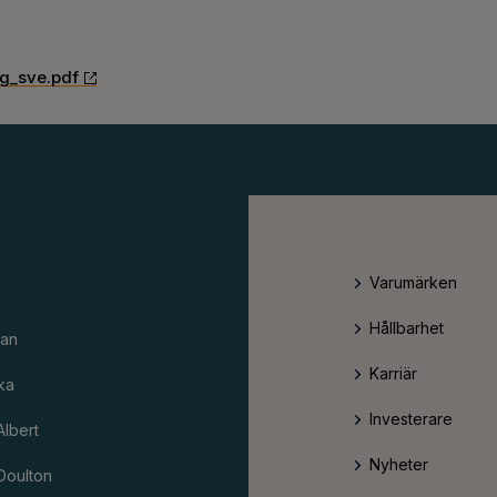
ng_sve.pdf
Varumärken
Hållbarhet
an
Karriär
ka
Investerare
Albert
Nyheter
Doulton