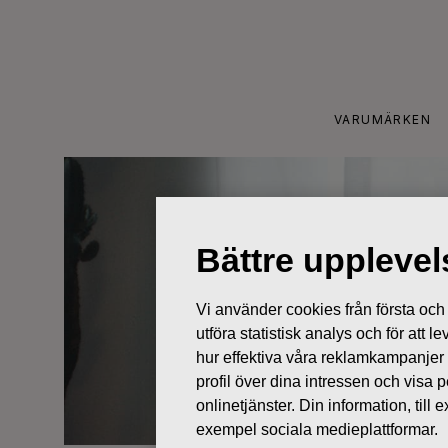
Skip
to
content
VARUMÄRKEN
Bättre uppleve
Vi använder cookies från första och tr
utföra statistisk analys och för att
hur effektiva våra reklamkampanjer
profil över dina intressen och visa
onlinetjänster. Din information, til
exempel sociala medieplattformar.