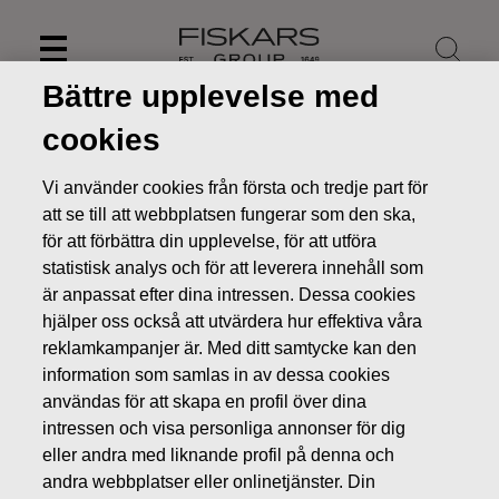
Skip
to
content
Bättre upplevelse med
cookies
Vi använder cookies från första och tredje part för
att se till att webbplatsen fungerar som den ska,
för att förbättra din upplevelse, för att utföra
statistisk analys och för att leverera innehåll som
är anpassat efter dina intressen. Dessa cookies
hjälper oss också att utvärdera hur effektiva våra
reklamkampanjer är. Med ditt samtycke kan den
information som samlas in av dessa cookies
Nyheter
Jaana Tuominen tillträder som verkställande
användas för att skapa en profil över dina
direktör för Fiskars Oyj Abp den 9 oktober 2017
intressen och visa personliga annonser för dig
BÖRSMEDDELANDEN
eller andra med liknande profil på denna och
andra webbplatser eller onlinetjänster. Din