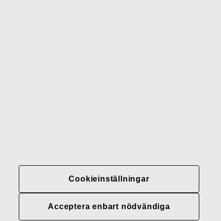
Waterford
Rörstrand
Gerber
Varumärken
Kontakter
Fiskars
Fiskars
Fiskars
Hållbarhet
Group
Group
Group
LinkedIn
Twitter
YouTube
Karriär
Investerare
Nyheter
Cookieinställningar
Fiskars Groups
integritetspolicyer
Acceptera enbart nödvändiga