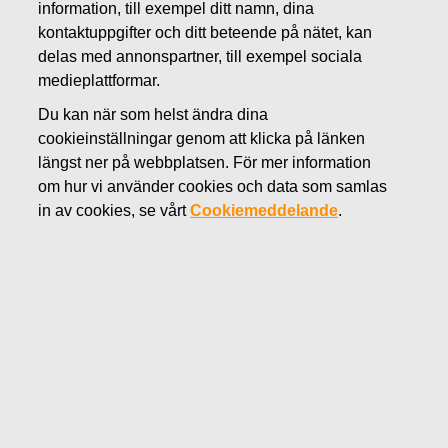
information, till exempel ditt namn, dina
AUGUSTI 10, 2017
kontaktuppgifter och ditt beteende på nätet, kan
Jaana Tuominen tillträder som
delas med annonspartner, till exempel sociala
medieplattformar.
verkställande direktör för Fiskars
Du kan när som helst ändra dina
Oyj Abp den 9 oktober 2017
cookieinställningar genom att klicka på länken
längst ner på webbplatsen. För mer information
om hur vi använder cookies och data som samlas
Fiskars Oyj Abp
in av cookies, se vårt
Cookiemeddelande
.
Börsmeddelande
10.8.2017 kl. 14:00 EEST
Jaana Tuominen tillträder som verkställande direktör för
Fiskars Oyj Abp den 9 oktober 2017
Jaana Tuominen, ny verkställande direktör för Fiskars Oyj
Abp, tillträder sin tjänst den 9 oktober 2017.
Jaana Tuominen ansluter sig till Fiskars från Paulig-