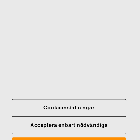
Waterford
Rörstrand
Gerber
Varumärken
Kontakter
Fiskars
Fiskars
Fiskars
Hållbarhet
Group
Group
Group
LinkedIn
Twitter
YouTube
Karriär
Investerare
Nyheter
Cookieinställningar
Fiskars Groups
integritetspolicyer
Acceptera enbart nödvändiga
Cookieinställningar