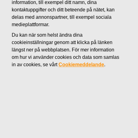
information, till exempel ditt namn, dina
AUGUSTI 17, 2022
kontaktuppgifter och ditt beteende på nätet, kan
Fiskars Corporation – Anmälan
delas med annonspartner, till exempel sociala
medieplattformar.
om ledningens transaktioner –
Du kan när som helst ändra dina
Siitonen
cookieinställningar genom att klicka på länken
längst ner på webbplatsen. För mer information
om hur vi använder cookies och data som samlas
Fiskars Oyj Abp
in av cookies, se vårt
Cookiemeddelande
.
Transaktioner utförda av personer i ledande ställning
17.8.2022 kl. 15.25 (EEST)
Fiskars Oyj Abp – Anmälan om ledningens
transaktioner – Siitonen
Fiskars Oyj Abp har mottagit följande meddelande i
enlighet med artikel 19 av Förordningen om
marknadsmissbruk:
Fiskars Oyj Abp – Transaktioner utförda av personer i