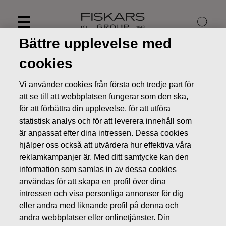
Skip
to
content
Bättre upplevelse med
cookies
Vi använder cookies från första och tredje part för
att se till att webbplatsen fungerar som den ska,
för att förbättra din upplevelse, för att utföra
statistisk analys och för att leverera innehåll som
är anpassat efter dina intressen. Dessa cookies
hjälper oss också att utvärdera hur effektiva våra
reklamkampanjer är. Med ditt samtycke kan den
information som samlas in av dessa cookies
Nyheter
Fiskars Corporation – Anmälan om ledningens
användas för att skapa en profil över dina
transaktioner – Siitonen
intressen och visa personliga annonser för dig
LEDNINGENS TRANSAKTIONER
eller andra med liknande profil på denna och
andra webbplatser eller onlinetjänster. Din