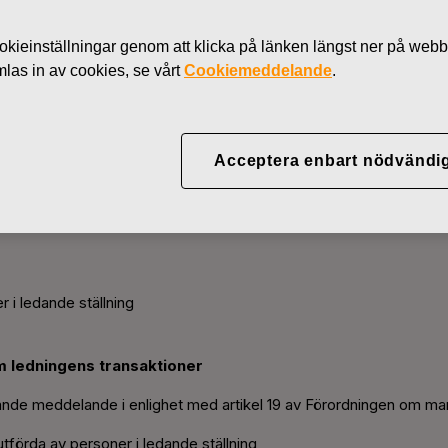
Nyhete
kieinställningar genom att klicka på länken längst ner på webb
R
as in av cookies, se vårt
Cookiemeddelande
.
Abp - Anmälan om ledning
Acceptera enbart nödvändi
r
 i ledande ställning
 ledningens transaktioner
ljande meddelande i enlighet med artikel 19 av Förordningen om 
tförda av personer i ledande ställning