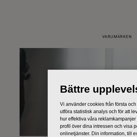
Skip
to
content
VARUMÄRKEN
Bättre uppleve
Vi använder cookies från första och tr
utföra statistisk analys och för att
hur effektiva våra reklamkampanjer
profil över dina intressen och visa
onlinetjänster. Din information, til