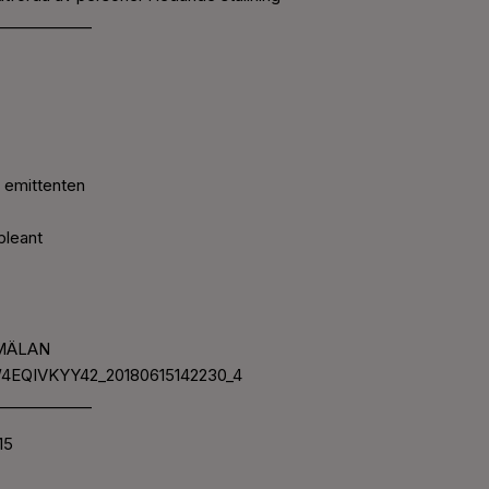
____________
s emittenten
pleant
NMÄLAN
4EQIVKYY42_20180615142230_4
____________
15