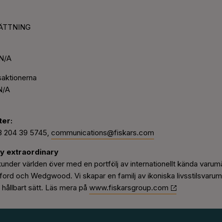
TSÄTTNING
 N/A
saktionerna
N/A
ter:
8 204 39 5745,
communications@fiskars.com
y extraordinary
under världen över med en portfölj av internationellt kända varu
ford och Wedgwood. Vi skapar en familj av ikoniska livsstilsvaru
h hållbart sätt. Läs mera på
www.fiskarsgroup.com