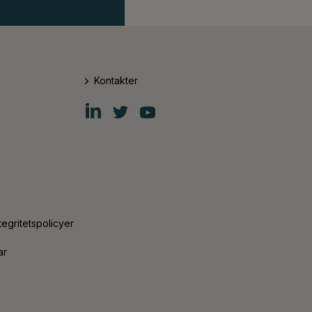
Kontakter
Fiskars
Fiskars
Fiskars
Group
Group
Group
LinkedIn
Twitter
YouTube
tegritetspolicyer
ar