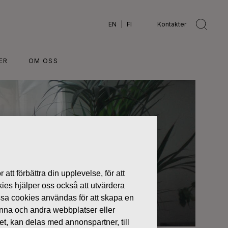
EN
FI
Kontakter
ER
OM OSS
 att förbättra din upplevelse, för att
kies hjälper oss också att utvärdera
ssa cookies användas för att skapa en
denna och andra webbplatser eller
tet, kan delas med annonspartner, till