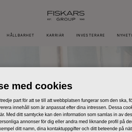
HÅLLBARHET
KARRIÄR
INVESTERARE
NYHET
lse med cookies
edje part för att se till att webbplatsen fungerar som den ska, för
 leverera innehåll som är anpassat efter dina intressen. Dessa coo
 är. Med ditt samtycke kan den information som samlas in av de
 personliga annonser för dig eller andra med liknande profil på 
l exempel ditt namn, dina kontaktuppgifter och ditt beteende på nä