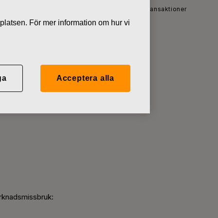
r
Fiskars Oyj Abp - Anmälan om ledningens transaktioner
platsen. För mer information om hur vi
ens
ga
Acceptera alla
marknadsmissbruk: