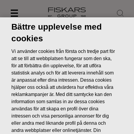
Skip
to
content
Bättre upplevelse med
cookies
Vi använder cookies från första och tredje part för
att se till att webbplatsen fungerar som den ska,
för att förbättra din upplevelse, för att utföra
statistisk analys och för att leverera innehåll som
är anpassat efter dina intressen. Dessa cookies
hjälper oss också att utvärdera hur effektiva våra
reklamkampanjer är. Med ditt samtycke kan den
information som samlas in av dessa cookies
Nyheter
Fiskars Oyj Abp - Anmälan om ledningens
användas för att skapa en profil över dina
transaktioner - Luomakoski
intressen och visa personliga annonser för dig
LEDNINGENS TRANSAKTIONER
eller andra med liknande profil på denna och
andra webbplatser eller onlinetjänster. Din