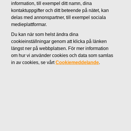
information, till exempel ditt namn, dina
FEBRUARI 18, 2021
kontaktuppgifter och ditt beteende på nätet, kan
Fiskars Oyj Abp - Anmälan om
delas med annonspartner, till exempel sociala
medieplattformar.
ledningens transaktioner -
Du kan när som helst ändra dina
Luomakoski
cookieinställningar genom att klicka på länken
längst ner på webbplatsen. För mer information
Fiskars Corporation
om hur vi använder cookies och data som samlas
Transaktioner utförda av personer i ledande ställning
in av cookies, se vårt
Cookiemeddelande
.
18.2.2021 kl. 11.30 EET
Fiskars Oyj Abp – Anmälan om ledningens
transaktioner
Fiskars Oyj Abp har mottagit följande meddelande i
enlighet med artikel 19 av Förordningen om
marknadsmissbruk: