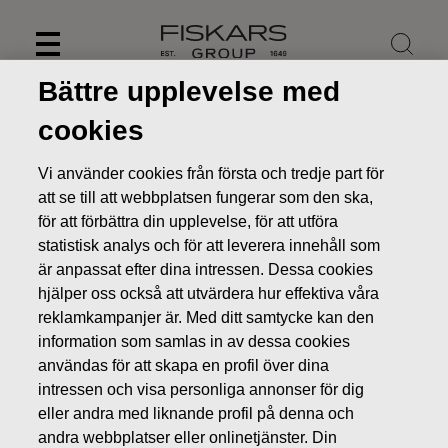
Skip
to
content
Bättre upplevelse med
cookies
Vi använder cookies från första och tredje part för
att se till att webbplatsen fungerar som den ska,
för att förbättra din upplevelse, för att utföra
statistisk analys och för att leverera innehåll som
är anpassat efter dina intressen. Dessa cookies
hjälper oss också att utvärdera hur effektiva våra
reklamkampanjer är. Med ditt samtycke kan den
information som samlas in av dessa cookies
Nyheter
Fiskars Oyj Abp -Anmälan om ledningens
transaktioner
användas för att skapa en profil över dina
intressen och visa personliga annonser för dig
LEDNINGENS TRANSAKTIONER
eller andra med liknande profil på denna och
andra webbplatser eller onlinetjänster. Din