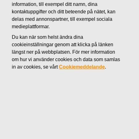
information, till exempel ditt namn, dina
DECEMBER 21, 2018
kontaktuppgifter och ditt beteende på nätet, kan
Fiskars Oyj Abp -Anmälan om
delas med annonspartner, till exempel sociala
ledningens transaktioner
medieplattformar.
Du kan när som helst ändra dina
cookieinställningar genom att klicka på länken
Fiskars Corporation
längst ner på webbplatsen. För mer information
Transaktioner utförda av personer i ledande ställning
om hur vi använder cookies och data som samlas
21.12.2018 kl. 15.00 EET
in av cookies, se vårt
Cookiemeddelande
.
Fiskars Oyj Abp
–
Anmälan
om ledningens transaktioner
Fiskars Oyj Abp har mottagit följande meddelande i
enlighet med artikel 19 av Förordningen om
marknadsmissbruk:
Fiskars Oyj Abp – Transaktioner utförda av personer i