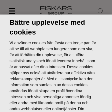
Skip
to
content
Bättre upplevelse med
cookies
Vi använder cookies från första och tredje part för
att se till att webbplatsen fungerar som den ska,
för att förbättra din upplevelse, för att utföra
statistisk analys och för att leverera innehåll som
är anpassat efter dina intressen. Dessa cookies
hjälper oss också att utvärdera hur effektiva våra
reklamkampanjer är. Med ditt samtycke kan den
information som samlas in av dessa cookies
Nyheter
Fiskars bokslutskommuniké för 2019 publiceras
användas för att skapa en profil över dina
den 5.2.2020
intressen och visa personliga annonser för dig
PRESSMEDDELANDEN
eller andra med liknande profil på denna och
andra webbplatser eller onlinetjänster. Din