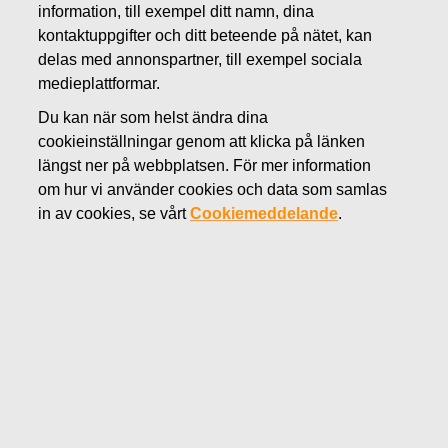
information, till exempel ditt namn, dina
JANUARI 21, 2020
kontaktuppgifter och ditt beteende på nätet, kan
Fiskars bokslutskommuniké för
delas med annonspartner, till exempel sociala
medieplattformar.
2019 publiceras den 5.2.2020
Du kan när som helst ändra dina
cookieinställningar genom att klicka på länken
Fiskars Oyj Abp
längst ner på webbplatsen. För mer information
Pressmeddelande
om hur vi använder cookies och data som samlas
21.1.2020 kl. 9.00 EET
in av cookies, se vårt
Cookiemeddelande
.
Fiskars bokslutskommuniké för 2019 publiceras
den 5.2.2020
Fiskars Oyj Abp publicerar sin bokslutskommuniké för
2019 den 5.2.2020 cirka kl. 8.30 (EET).
Bokslutskommunikén är tillgänglig efter publicering på
Fiskars webbsidor
www.fiskarsgroup.com
.