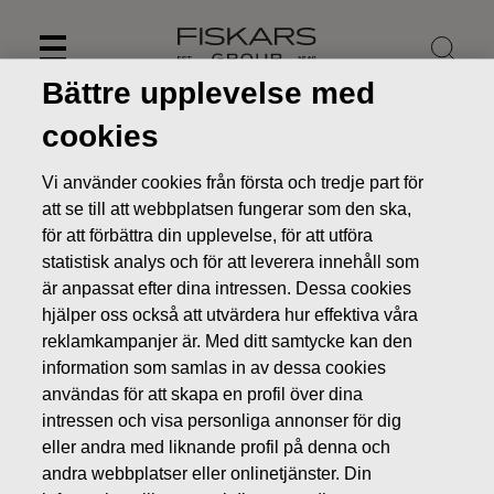
Skip
to
content
Bättre upplevelse med
cookies
Vi använder cookies från första och tredje part för
att se till att webbplatsen fungerar som den ska,
för att förbättra din upplevelse, för att utföra
statistisk analys och för att leverera innehåll som
är anpassat efter dina intressen. Dessa cookies
hjälper oss också att utvärdera hur effektiva våra
reklamkampanjer är. Med ditt samtycke kan den
information som samlas in av dessa cookies
Nyheter
Fiskars delårsrapport för januari-mars 2023
användas för att skapa en profil över dina
publiceras den 27.4.2023
intressen och visa personliga annonser för dig
PRESSMEDDELANDEN
eller andra med liknande profil på denna och
andra webbplatser eller onlinetjänster. Din