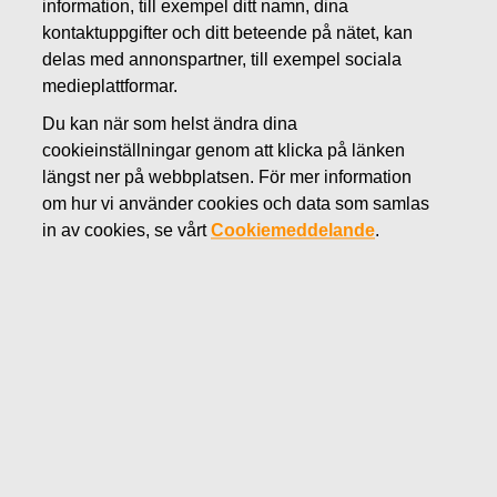
information, till exempel ditt namn, dina
APRIL 19, 2023
kontaktuppgifter och ditt beteende på nätet, kan
Fiskars delårsrapport för januari-
delas med annonspartner, till exempel sociala
medieplattformar.
mars 2023 publiceras den
Du kan när som helst ändra dina
27.4.2023
cookieinställningar genom att klicka på länken
längst ner på webbplatsen. För mer information
om hur vi använder cookies och data som samlas
Fiskars Oyj Abp
in av cookies, se vårt
Cookiemeddelande
.
Pressmeddelande
19.4.2023 kl 14.30 (EEST)
Fiskars delårsrapport för januari-mars 2023
publiceras den 27.4.2023
Fiskars Oyj Abp publicerar sin delårsrapport för januari-
mars 2023 den 27.4.2023 cirka kl. 8.30 (EEST).
Delårsrapporten är tillgänglig efter publicering på Fiskars
webbsidor www.fiskarsgroup.com.