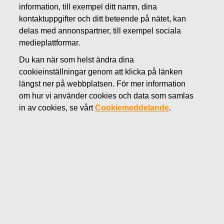
information, till exempel ditt namn, dina
APRIL 10, 2012
kontaktuppgifter och ditt beteende på nätet, kan
Fiskars inleder arbetet för att
delas med annonspartner, till exempel sociala
förbättra konkurrenskraften och
medieplattformar.
Du kan när som helst ändra dina
lönsamheten på sin enhet i
cookieinställningar genom att klicka på länken
Billnäs
längst ner på webbplatsen. För mer information
om hur vi använder cookies och data som samlas
in av cookies, se vårt
Cookiemeddelande
.
Fiskars Oyj Abp
Pressmeddelande 10.4.2012
Fiskars planerar att förbättra konkurrenskraften och
lönsamheten, samt att effektivisera verksamheten på sin
enhet i Billnäs. Fiskars planerar också att anpassa
enhetens kapacitet och processer till att bättre motsvara
grundbelastningen och att rationalisera produktionsnätet.
Syftet är att utveckla verksamhetsmodellen på enheten