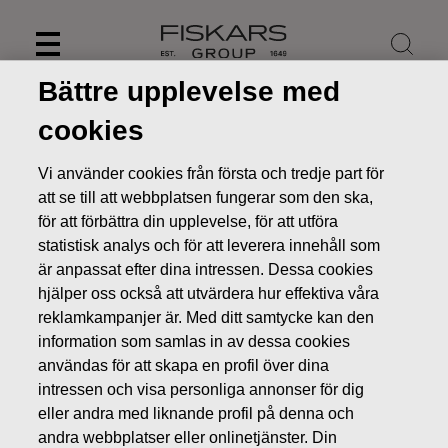
Skip
to
content
Bättre upplevelse med
cookies
Vi använder cookies från första och tredje part för
att se till att webbplatsen fungerar som den ska,
för att förbättra din upplevelse, för att utföra
statistisk analys och för att leverera innehåll som
är anpassat efter dina intressen. Dessa cookies
hjälper oss också att utvärdera hur effektiva våra
reklamkampanjer är. Med ditt samtycke kan den
information som samlas in av dessa cookies
Nyheter
Fiskars inleder arbetet för att förbättra
konkurrenskraften och lönsamheten på sin enhet i Billnäs
användas för att skapa en profil över dina
intressen och visa personliga annonser för dig
PRESSMEDDELANDEN
eller andra med liknande profil på denna och
andra webbplatser eller onlinetjänster. Din