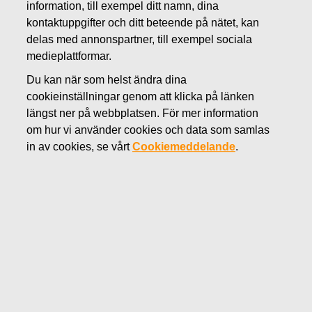
information, till exempel ditt namn, dina
DECEMBER 9, 2013
kontaktuppgifter och ditt beteende på nätet, kan
Fiskars UK avyttrar den lokala
delas med annonspartner, till exempel sociala
medieplattformar.
Sankey-verksamheten och
Du kan när som helst ändra dina
fokuserar på internationella
cookieinställningar genom att klicka på länken
sortimentet
längst ner på webbplatsen. För mer information
om hur vi använder cookies och data som samlas
in av cookies, se vårt
Cookiemeddelande
.
Fiskars Oyj Abp Pressmeddelande 9 december
2013
Fiskars har ingått ett avtal att sälja sin brittiska Sankey-
verksamhet, som är aktiv inom trädgårdskrukor och
vattenbehållare, samt relaterade tillverkningstillgångar.
Transaktionen kommer att möjliggöra för Fiskars UK att
sätta ytterligare fokus på Fiskars paneuropeiska
produkter samt företagets internationella
varumärkesportfölj.