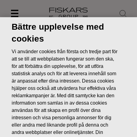
Skip
to
content
Bättre upplevelse med
cookies
Vi använder cookies från första och tredje part för
att se till att webbplatsen fungerar som den ska,
för att förbättra din upplevelse, för att utföra
statistisk analys och för att leverera innehåll som
är anpassat efter dina intressen. Dessa cookies
hjälper oss också att utvärdera hur effektiva våra
reklamkampanjer är. Med ditt samtycke kan den
information som samlas in av dessa cookies
Nyheter
Fiskars UK avyttrar den lokala Sankey-
användas för att skapa en profil över dina
verksamheten och fokuserar på internationella sortimentet
intressen och visa personliga annonser för dig
PRESSMEDDELANDEN
eller andra med liknande profil på denna och
andra webbplatser eller onlinetjänster. Din