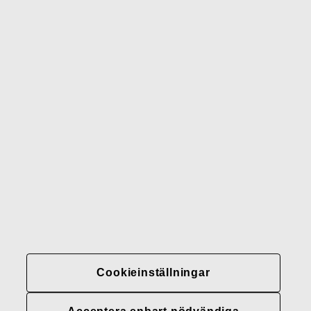
Wedgwood
Royal Doulton
Waterford
Rörstrand
Gerber
Varumärken
Kontakter
Fiskars
Fiskars
Fiskars
Hållbarhet
Group
Group
Group
LinkedIn
Twitter
YouTube
Karriär
Investerare
Nyheter
Cookieinställningar
Fiskars Groups
integritetspolicyer