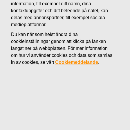
information, till exempel ditt namn, dina
AUGUSTI 2, 2018
kontaktuppgifter och ditt beteende på nätet, kan
FISKARS OYJ ABP:S
delas med annonspartner, till exempel sociala
ÅTERKÖP AV EGNA
medieplattformar.
Du kan när som helst ändra dina
AKTIER 02.08.2018
cookieinställningar genom att klicka på länken
längst ner på webbplatsen. För mer information
om hur vi använder cookies och data som samlas
Fiskars Oyj Abp
MEDDELANDE
in av cookies, se vårt
Cookiemeddelande
.
02.08.2018 kl. 18:30 EEST
FISKARS OYJ ABP:S ÅTERKÖP AV EGNA AKTIER
02.08.2018