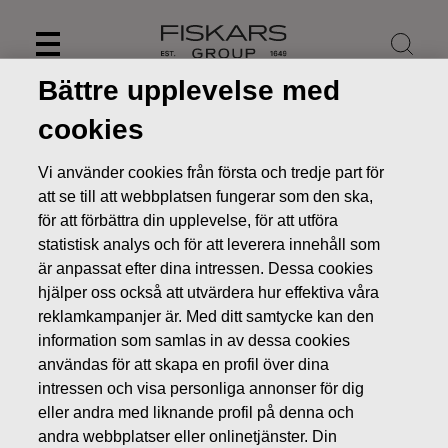
Skip
to
content
Bättre upplevelse med
cookies
Vi använder cookies från första och tredje part för
att se till att webbplatsen fungerar som den ska,
för att förbättra din upplevelse, för att utföra
statistisk analys och för att leverera innehåll som
är anpassat efter dina intressen. Dessa cookies
hjälper oss också att utvärdera hur effektiva våra
reklamkampanjer är. Med ditt samtycke kan den
information som samlas in av dessa cookies
Nyheter
FISKARS OYJ ABP:S ÅTERKÖP AV EGNA AKTIER
användas för att skapa en profil över dina
02.08.2018
intressen och visa personliga annonser för dig
ÄGARFÖRÄNDRINGAR I EGNA AKTIER
eller andra med liknande profil på denna och
andra webbplatser eller onlinetjänster. Din