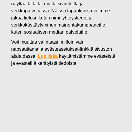
näyttää tällä tai muilla sivustoilla ja
02.08.2018
verkkopalveluissa. Näissä tapauksissa voimme
FISKARS OYJ ABP:N OMIEN
jakaa tietosi, kuten nimi, yhteystiedot ja
OSAKKEIDEN HANKINTA
verkkokäyttäytyminen mainontakumppaneille,
kuten sosiaalisen median palveluille.
02.08.2018
Voit muuttaa valintaasi, milloin vain
napsauttamalla evästeasetukset-linkkiä sivuston
alalaidassa.
Lue lisää
käyttämistämme evästeistä
Fiskars Oyj Abp
ILMOITUS
ja evästeillä kerätyistä tiedoista.
02.08.2018 klo 18:30 EEST
FISKARS OYJ ABP:N OMIEN OSAKKEIDEN HANKINTA
02.08.2018