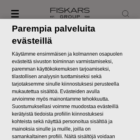
Skip
to
content
Parempia palveluita
evästeillä
Käytämme ensimmäisen ja kolmannen osapuolen
evästeitä sivuston toiminnan varmistamiseksi,
paremman käyttökokemuksen tarjoamiseksi,
tilastollisen analyysin tuottamiseksi sekä
tarjotaksemme sinulle kiinnostuksesi perusteella
mukautettua sisältöä. Evästeiden avulla
arvioimme myös mainontamme tehokkuutta.
Suostumuksellasi voimme muodostaa evästeillä
Uutiset
FISKARS OYJ ABP:N OMIEN OSAKKEIDEN
HANKINTA 02.08.2018
kerätyistä tiedoista profiilin kiinnostuksesi
kohteista sekä näyttää personoitua sisältöä ja
MUUTOKSET OMIEN OSAKKEIDEN OMISTUKSESSA
mainoksia sinulle ja muille, joilla on
samankaltainen profiili. Näitä sisältöjä voidaan