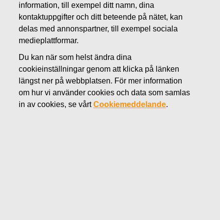
information, till exempel ditt namn, dina
MARS 5, 2020
kontaktuppgifter och ditt beteende på nätet, kan
FISKARS OYJ ABP:S
delas med annonspartner, till exempel sociala
medieplattformar.
ÅTERKÖP AV EGNA
Du kan när som helst ändra dina
AKTIER 05.03.2020
cookieinställningar genom att klicka på länken
längst ner på webbplatsen. För mer information
om hur vi använder cookies och data som samlas
Fiskars Oyj Abp
MEDDELANDE
in av cookies, se vårt
Cookiemeddelande
.
05.03.2020 kl. 18:30 EET/EEST
FISKARS OYJ ABP:S ÅTERKÖP AV EGNA AKTIER
05.03.2020
Datum
05.03.2020