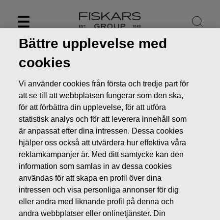
Skip
to
content
Bättre upplevelse med
cookies
Vi använder cookies från första och tredje part för
att se till att webbplatsen fungerar som den ska,
för att förbättra din upplevelse, för att utföra
statistisk analys och för att leverera innehåll som
är anpassat efter dina intressen. Dessa cookies
hjälper oss också att utvärdera hur effektiva våra
reklamkampanjer är. Med ditt samtycke kan den
information som samlas in av dessa cookies
Nyheter
FISKARS OYJ ABP:S ÅTERKÖP AV EGNA AKTIER
användas för att skapa en profil över dina
05.03.2020
intressen och visa personliga annonser för dig
ÄGARFÖRÄNDRINGAR I EGNA AKTIER
eller andra med liknande profil på denna och
andra webbplatser eller onlinetjänster. Din