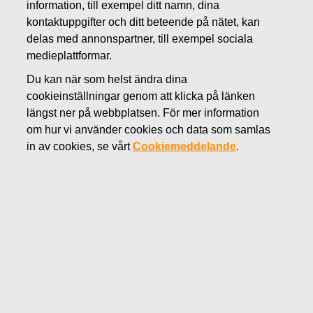
information, till exempel ditt namn, dina
NOVEMBER 6, 2019
kontaktuppgifter och ditt beteende på nätet, kan
FISKARS OYJ ABP:S
delas med annonspartner, till exempel sociala
medieplattformar.
ÅTERKÖP AV EGNA
Du kan när som helst ändra dina
AKTIER 06.11.2019
cookieinställningar genom att klicka på länken
längst ner på webbplatsen. För mer information
om hur vi använder cookies och data som samlas
Fiskars Oyj Abp
MEDDELANDE
in av cookies, se vårt
Cookiemeddelande
.
06.11.2019 kl. 18:30 EET/EEST
FISKARS OYJ ABP:S ÅTERKÖP AV EGNA AKTIER
06.11.2019
Datum
06.11.2019
Börsaffär
Köp