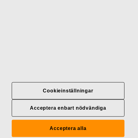
Gerber
Varumärken
Kontakter
Fiskars
Fiskars
Fiskars
Hållbarhet
Group
Group
Group
LinkedIn
Twitter
YouTube
Karriär
Investerare
Nyheter
Cookieinställningar
Fiskars Groups
integritetspolicyer
Acceptera enbart nödvändiga
Cookieinställningar
Acceptera alla