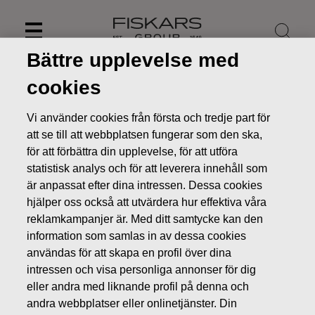
Skip
to
content
Bättre upplevelse med
cookies
Vi använder cookies från första och tredje part för
att se till att webbplatsen fungerar som den ska,
för att förbättra din upplevelse, för att utföra
statistisk analys och för att leverera innehåll som
är anpassat efter dina intressen. Dessa cookies
hjälper oss också att utvärdera hur effektiva våra
reklamkampanjer är. Med ditt samtycke kan den
information som samlas in av dessa cookies
Nyheter
FISKARS OYJ ABP:S ÅTERKÖP AV EGNA AKTIER
användas för att skapa en profil över dina
06.11.2019
intressen och visa personliga annonser för dig
ÄGARFÖRÄNDRINGAR I EGNA AKTIER
eller andra med liknande profil på denna och
andra webbplatser eller onlinetjänster. Din