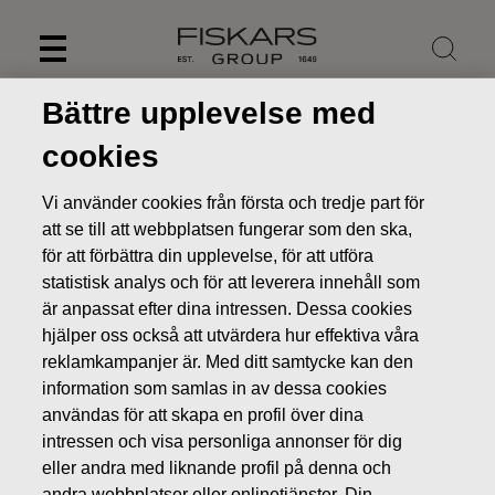
Skip
to
content
Bättre upplevelse med
cookies
Vi använder cookies från första och tredje part för
att se till att webbplatsen fungerar som den ska,
för att förbättra din upplevelse, för att utföra
statistisk analys och för att leverera innehåll som
är anpassat efter dina intressen. Dessa cookies
hjälper oss också att utvärdera hur effektiva våra
reklamkampanjer är. Med ditt samtycke kan den
Nyheter
FISKARS OYJ ABP:S ÅTERKÖP AV EGNA AKTIER
information som samlas in av dessa cookies
14.04.2022
användas för att skapa en profil över dina
intressen och visa personliga annonser för dig
ÄGARFÖRÄNDRINGAR I EGNA AKTIER
eller andra med liknande profil på denna och
andra webbplatser eller onlinetjänster. Din