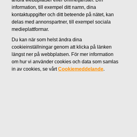
APRIL 14, 2022
information, till exempel ditt namn, dina
FISKARS OYJ ABP:S
kontaktuppgifter och ditt beteende på nätet, kan
delas med annonspartner, till exempel sociala
ÅTERKÖP AV EGNA
medieplattformar.
AKTIER 14.04.2022
Du kan när som helst ändra dina
cookieinställningar genom att klicka på länken
längst ner på webbplatsen. För mer information
om hur vi använder cookies och data som samlas
Fiskars Oyj Abp
in av cookies, se vårt
Cookiemeddelande
.
Börsmeddelande
14.04.2022 kl. 18:30 EET/EEST
FISKARS OYJ ABP:S ÅTERKÖP AV EGNA AKTIER
14.04.2022