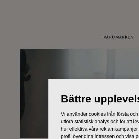
Skip
to
content
VARUMÄRKEN
Bättre uppleve
Vi använder cookies från första och tr
utföra statistisk analys och för att
hur effektiva våra reklamkampanjer
profil över dina intressen och visa