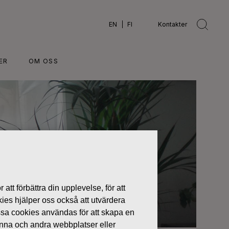
EN
FI
Kontakter
ER
OM OSS
 att förbättra din upplevelse, för att
kies hjälper oss också att utvärdera
ssa cookies användas för att skapa en
denna och andra webbplatser eller