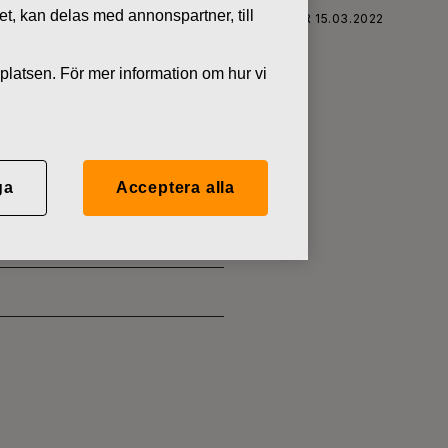
tet, kan delas med annonspartner, till
FISKARS OYJ ABP:S ÅTERKÖP AV EGNA AKTIER 15.03.2022
platsen. För mer information om hur vi
 EGNA
ga
Acceptera alla