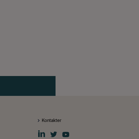
Kontakter
Fiskars
Fiskars
Fiskars
Group
Group
Group