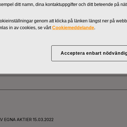
l exempel ditt namn, dina kontaktuppgifter och ditt beteende på nä
Nyheter
AKTIER
kieinställningar genom att klicka på länken längst ner på webb
as in av cookies, se vårt
Cookiemeddelande
.
YJ ABP:S ÅTERKÖP AV
Acceptera enbart nödvändi
03.2022
V EGNA AKTIER 15.03.2022