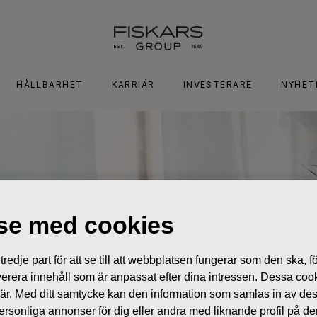
HÅLLBARHET
KARRIÄR
INVESTERARE
NYHET
lse med cookies
edje part för att se till att webbplatsen fungerar som den ska, för
 leverera innehåll som är anpassat efter dina intressen. Dessa coo
 är. Med ditt samtycke kan den information som samlas in av de
 personliga annonser för dig eller andra med liknande profil på 