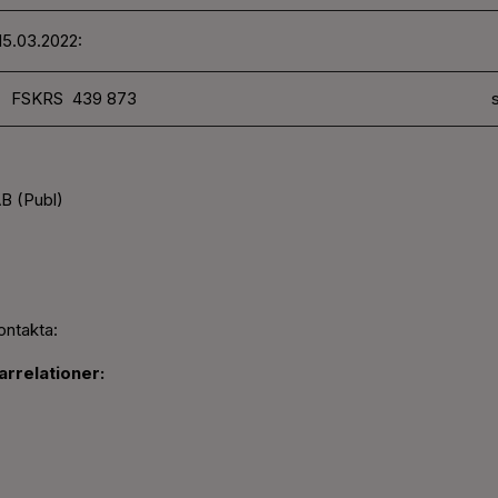
15.03.2022:
FSKRS 439 873
s
B (Publ)
ontakta:
rrelationer: