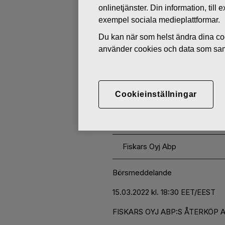
onlinetjänster. Din information, til
exempel sociala medieplattformar.
ÄGARFÖRÄNDRINGAR I EGNA 
Du kan när som helst ändra dina coo
använder cookies och data som saml
MARS 15, 2022
FISKARS O
Cookieinställningar
AKTIER 15.
Fiskars Oyj Abp
Börsmeddelande
15.03.2022 kl. 18:30 EET/EEST
FISKARS OYJ ABP:S ÅTERKÖP A