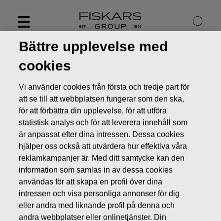
Skip
to
content
Bättre upplevelse med
cookies
Vi använder cookies från första och tredje part för
att se till att webbplatsen fungerar som den ska,
för att förbättra din upplevelse, för att utföra
statistisk analys och för att leverera innehåll som
är anpassat efter dina intressen. Dessa cookies
hjälper oss också att utvärdera hur effektiva våra
reklamkampanjer är. Med ditt samtycke kan den
information som samlas in av dessa cookies
Nyheter
FISKARS OYJ ABP:S ÅTERKÖP AV EGNA AKTIER
15.12.2016
användas för att skapa en profil över dina
intressen och visa personliga annonser för dig
ÄGARFÖRÄNDRINGAR I EGNA AKTIER
eller andra med liknande profil på denna och
andra webbplatser eller onlinetjänster. Din