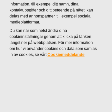
information, till exempel ditt namn, dina
DECEMBER 15, 2016
kontaktuppgifter och ditt beteende på nätet, kan
FISKARS OYJ ABP:S
delas med annonspartner, till exempel sociala
ÅTERKÖP AV EGNA
medieplattformar.
Du kan när som helst ändra dina
AKTIER 15.12.2016
cookieinställningar genom att klicka på länken
längst ner på webbplatsen. För mer information
om hur vi använder cookies och data som samlas
in av cookies, se vårt
Cookiemeddelande
.
Fiskars Oyj Abp
MEDDELANDE
15.12.2016 kl 18:30