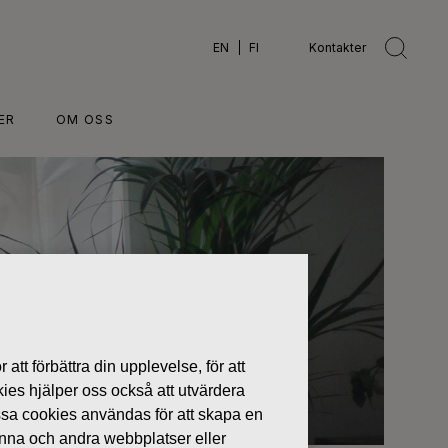
EN
FI
Kontakter
ER
OM OSS
 att förbättra din upplevelse, för att
kies hjälper oss också att utvärdera
ssa cookies användas för att skapa en
denna och andra webbplatser eller