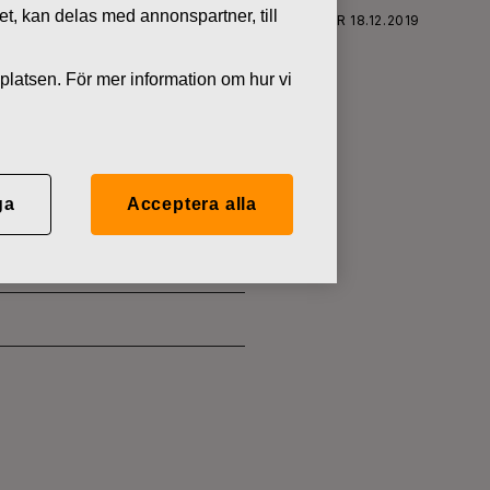
tet, kan delas med annonspartner, till
FISKARS OYJ ABP:S ÅTERKÖP AV EGNA AKTIER 18.12.2019
platsen. För mer information om hur vi
 EGNA
ga
Acceptera alla