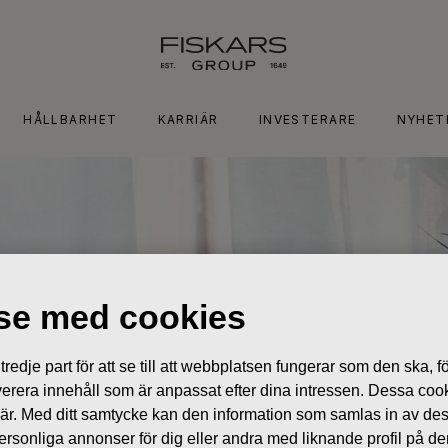
HÅLLBARHET
KARRIÄR
INVESTERARE
NYHET
lse med cookies
edje part för att se till att webbplatsen fungerar som den ska, för
 leverera innehåll som är anpassat efter dina intressen. Dessa coo
 är. Med ditt samtycke kan den information som samlas in av de
 personliga annonser för dig eller andra med liknande profil på 