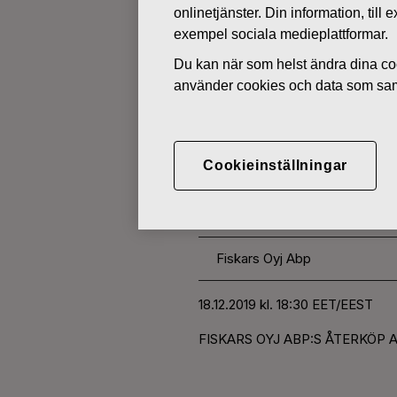
onlinetjänster. Din information, til
exempel sociala medieplattformar.
ÄGARFÖRÄNDRINGAR I EGNA 
Du kan när som helst ändra dina coo
använder cookies och data som saml
DECEMBER 18, 2019
FISKARS O
Cookieinställningar
AKTIER 18.
Fiskars Oyj Abp
18.12.2019 kl. 18:30 EET/EEST
FISKARS OYJ ABP:S ÅTERKÖP AV