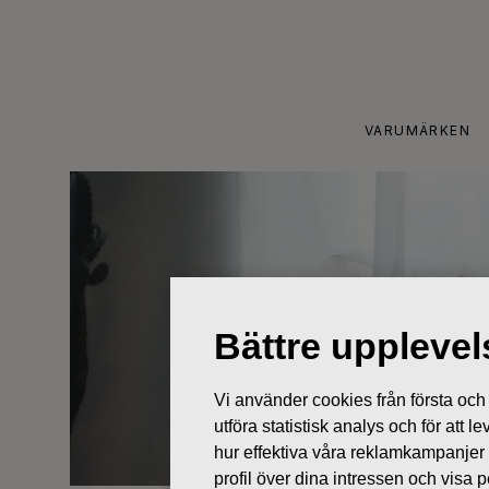
Skip
to
content
VARUMÄRKEN
Bättre uppleve
Vi använder cookies från första och tr
utföra statistisk analys och för att
hur effektiva våra reklamkampanjer
profil över dina intressen och visa