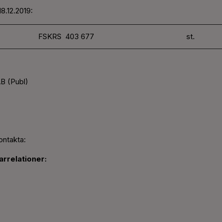
8.12.2019:
FSKRS 403 677
st.
B (Publ)
ontakta:
rrelationer: