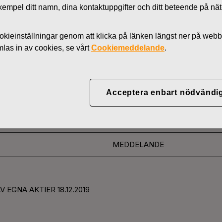
l exempel ditt namn, dina kontaktuppgifter och ditt beteende på nä
Nyheter
AKTIER
kieinställningar genom att klicka på länken längst ner på webb
as in av cookies, se vårt
Cookiemeddelande
.
YJ ABP:S ÅTERKÖP AV
Acceptera enbart nödvändi
12.2019
MEDDELANDE
 EGNA AKTIER 18.12.2019