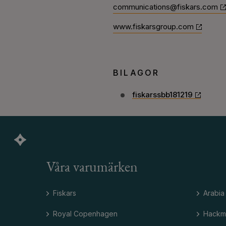
communications@fiskars.com
www.fiskarsgroup.com
BILAGOR
fiskarssbb181219
Våra varumärken
Fiskars
Arabia
Royal Copenhagen
Hackm