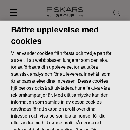
Skip
to
content
Bättre upplevelse med
cookies
Vi använder cookies från första och tredje part för
att se till att webbplatsen fungerar som den ska,
för att förbättra din upplevelse, för att utföra
statistisk analys och för att leverera innehåll som
är anpassat efter dina intressen. Dessa cookies
hjälper oss också att utvärdera hur effektiva våra
reklamkampanjer är. Med ditt samtycke kan den
Nyheter
FISKARS OYJ ABP:S ÅTERKÖP AV EGNA AKTIER
information som samlas in av dessa cookies
19.07.2022
användas för att skapa en profil över dina
intressen och visa personliga annonser för dig
ÄGARFÖRÄNDRINGAR I EGNA AKTIER
eller andra med liknande profil på denna och
andra webbplatser eller onlinetjänster. Din