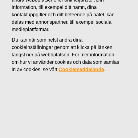
JULI 19, 2022
information, till exempel ditt namn, dina
FISKARS OYJ ABP:S
kontaktuppgifter och ditt beteende på nätet, kan
delas med annonspartner, till exempel sociala
ÅTERKÖP AV EGNA
medieplattformar.
AKTIER 19.07.2022
Du kan när som helst ändra dina
cookieinställningar genom att klicka på länken
längst ner på webbplatsen. För mer information
om hur vi använder cookies och data som samlas
Fiskars Oyj Abp
in av cookies, se vårt
Cookiemeddelande
.
Börsmeddelande
19.07
.2022 kl. 18:30 EET/EEST
FISKARS OYJ ABP:S ÅTERKÖP AV EGNA AKTIER
19.07.2022