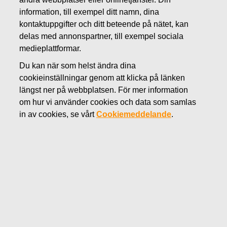
SEPTEMBER 20, 2022
information, till exempel ditt namn, dina
FISKARS OYJ ABP:S
kontaktuppgifter och ditt beteende på nätet, kan
delas med annonspartner, till exempel sociala
ÅTERKÖP AV EGNA
medieplattformar.
AKTIER 20.09.2022
Du kan när som helst ändra dina
cookieinställningar genom att klicka på länken
längst ner på webbplatsen. För mer information
om hur vi använder cookies och data som samlas
Fiskars Oyj Abp
in av cookies, se vårt
Cookiemeddelande
.
Börsmeddelande
20.0
9.2022 kl. 18:30 EET/EEST
FISKARS OYJ ABP:S ÅTERKÖP AV EGNA AKTIER
20.09.2022