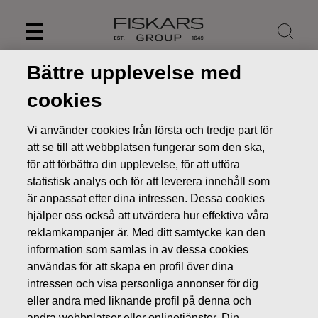
Skip
to
content
Bättre upplevelse med
cookies
Vi använder cookies från första och tredje part för
att se till att webbplatsen fungerar som den ska,
för att förbättra din upplevelse, för att utföra
statistisk analys och för att leverera innehåll som
är anpassat efter dina intressen. Dessa cookies
hjälper oss också att utvärdera hur effektiva våra
reklamkampanjer är. Med ditt samtycke kan den
Nyheter
FISKARS OYJ ABP:S ÅTERKÖP AV EGNA AKTIER
information som samlas in av dessa cookies
20.09.2022
användas för att skapa en profil över dina
intressen och visa personliga annonser för dig
ÄGARFÖRÄNDRINGAR I EGNA AKTIER
eller andra med liknande profil på denna och
andra webbplatser eller onlinetjänster. Din