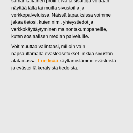
samankaltainen profiili. Näitä sisältöjä voidaan
20.09.2022
näyttää tällä tai muilla sivustoilla ja
FISKARS OYJ ABP:N OMIEN
verkkopalveluissa. Näissä tapauksissa voimme
jakaa tietosi, kuten nimi, yhteystiedot ja
OSAKKEIDEN HANKINTA
verkkokäyttäytyminen mainontakumppaneille,
20.09.2022
kuten sosiaalisen median palveluille.
Voit muuttaa valintaasi, milloin vain
napsauttamalla evästeasetukset-linkkiä sivuston
alalaidassa.
Lue lisää
käyttämistämme evästeistä
Fiskars Oyj Abp
ja evästeillä kerätyistä tiedoista.
Pörssitiedote
20.09.2022 klo 18:30 EET/EEST
FISKARS OYJ ABP:N OMIEN OSAKKEIDEN HANKINTA
20.09.2022