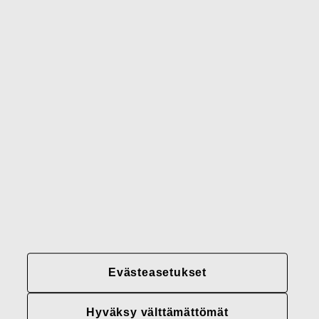
Waterford
Rörstrand
Gerber
Brändimme
Yhteystiedot
Fiskars
Fiskars
Fiskars
Vastuullisuus
Group
Group
Group
LinkedIn
Twitter
YouTube
Uramahdollisuudet
Sijoittajat
Uutiset
Tietoja meistä
Evästeasetukset
Fiskars Groupin
tietosuojakäytännöt
Hyväksy välttämättömät