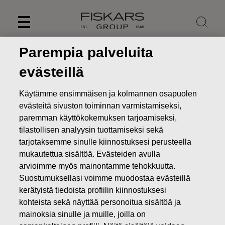
Skip
to
content
Parempia palveluita
evästeillä
Käytämme ensimmäisen ja kolmannen osapuolen
evästeitä sivuston toiminnan varmistamiseksi,
paremman käyttökokemuksen tarjoamiseksi,
tilastollisen analyysin tuottamiseksi sekä
tarjotaksemme sinulle kiinnostuksesi perusteella
mukautettua sisältöä. Evästeiden avulla
arvioimme myös mainontamme tehokkuutta.
Uutiset
FISKARS OYJ ABP:N OMIEN OSAKKEIDEN
Suostumuksellasi voimme muodostaa evästeillä
HANKINTA 20.09.2022
kerätyistä tiedoista profiilin kiinnostuksesi
kohteista sekä näyttää personoitua sisältöä ja
MUUTOKSET OMIEN OSAKKEIDEN OMISTUKSESSA
mainoksia sinulle ja muille, joilla on