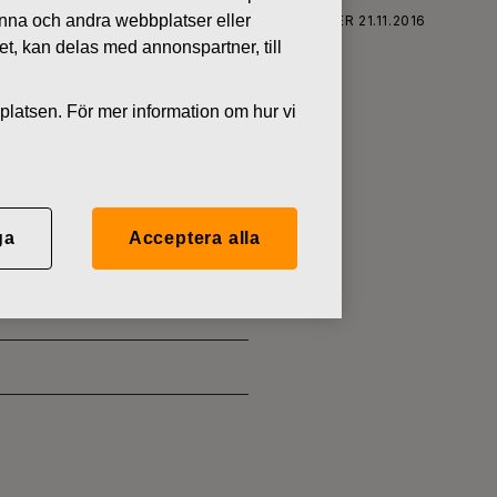
denna och andra webbplatser eller
FISKARS OYJ ABP:S ÅTERKÖP AV EGNA AKTIER 21.11.2016
tet, kan delas med annonspartner, till
platsen. För mer information om hur vi
 EGNA
ga
Acceptera alla