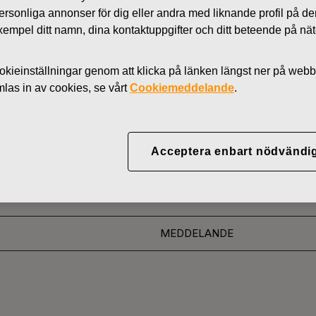
 personliga annonser för dig eller andra med liknande profil på 
Nyheter
l exempel ditt namn, dina kontaktuppgifter och ditt beteende på nä
AKTIER
kieinställningar genom att klicka på länken längst ner på webb
as in av cookies, se vårt
Cookiemeddelande
.
YJ ABP:S ÅTERKÖP AV
11.2016
Acceptera enbart nödvändi
MEDDELANDE