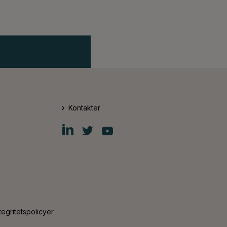
Kontakter
Fiskars
Fiskars
Fiskars
Group
Group
Group
LinkedIn
Twitter
YouTube
tegritetspolicyer