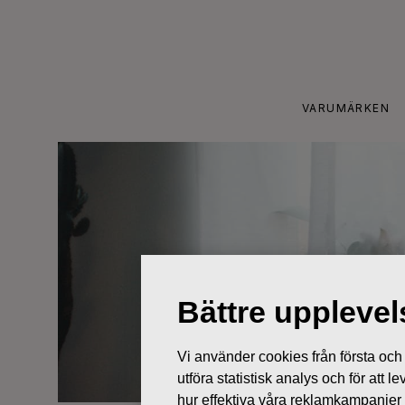
Skip
to
content
VARUMÄRKEN
Bättre uppleve
Vi använder cookies från första och tr
utföra statistisk analys och för att
hur effektiva våra reklamkampanjer