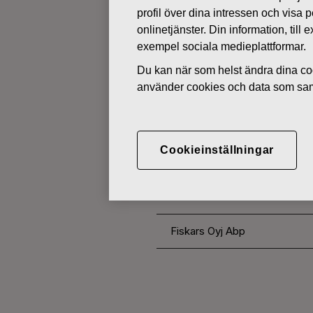
profil över dina intressen och visa
onlinetjänster. Din information, til
ÄGARFÖRÄNDRINGAR I EGNA 
exempel sociala medieplattformar.
Du kan när som helst ändra dina coo
använder cookies och data som saml
NOVEMBER 21, 2016
FISKARS O
AKTIER 21.
Cookieinställningar
Fiskars Oyj Abp