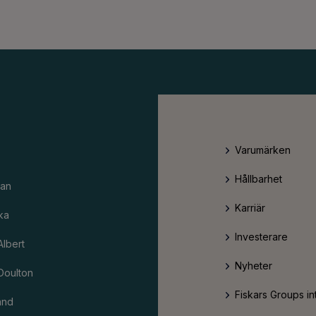
Varumärken
Hållbarhet
an
Karriär
ka
Investerare
Albert
Nyheter
Doulton
Fiskars Groups in
and