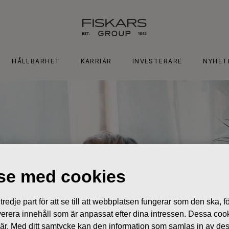
HÅLLBARHET
KARRIÄR
INVESTERARE
NYHET
lse med cookies
edje part för att se till att webbplatsen fungerar som den ska, för
 leverera innehåll som är anpassat efter dina intressen. Dessa coo
 är. Med ditt samtycke kan den information som samlas in av de