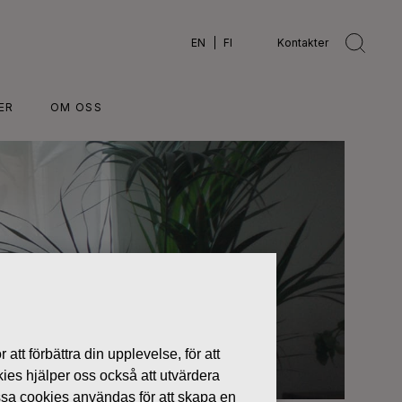
EN
FI
Kontakter
ER
OM OSS
 att förbättra din upplevelse, för att
kies hjälper oss också att utvärdera
ssa cookies användas för att skapa en