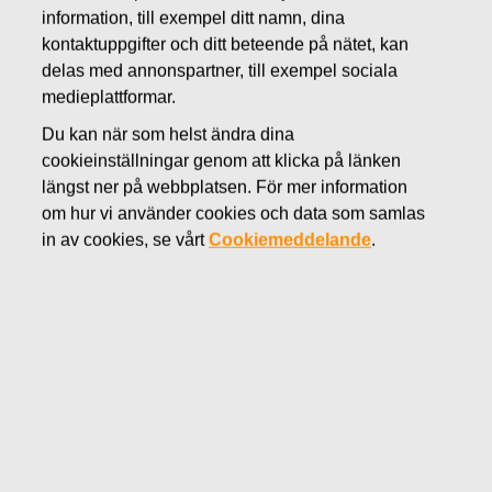
information, till exempel ditt namn, dina
DECEMBER 22, 2016
kontaktuppgifter och ditt beteende på nätet, kan
FISKARS OYJ ABP:S
delas med annonspartner, till exempel sociala
ÅTERKÖP AV EGNA
medieplattformar.
Du kan när som helst ändra dina
AKTIER 22.12.2016
cookieinställningar genom att klicka på länken
längst ner på webbplatsen. För mer information
om hur vi använder cookies och data som samlas
in av cookies, se vårt
Cookiemeddelande
.
Fiskars Oyj Abp
MEDDELANDE
22.12.2016 kl 18:30