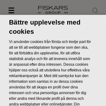
Skip
to
content
Bättre upplevelse med
cookies
Vi använder cookies från första och tredje part för
att se till att webbplatsen fungerar som den ska,
för att förbättra din upplevelse, för att utföra
statistisk analys och för att leverera innehåll som
är anpassat efter dina intressen. Dessa cookies
hjälper oss också att utvärdera hur effektiva våra
reklamkampanjer är. Med ditt samtycke kan den
information som samlas in av dessa cookies
Nyheter
FISKARS OYJ ABP:S ÅTERKÖP AV EGNA AKTIER
22.12.2016
användas för att skapa en profil över dina
intressen och visa personliga annonser för dig
ÄGARFÖRÄNDRINGAR I EGNA AKTIER
eller andra med liknande profil på denna och
andra webbplatser eller onlinetjänster. Din