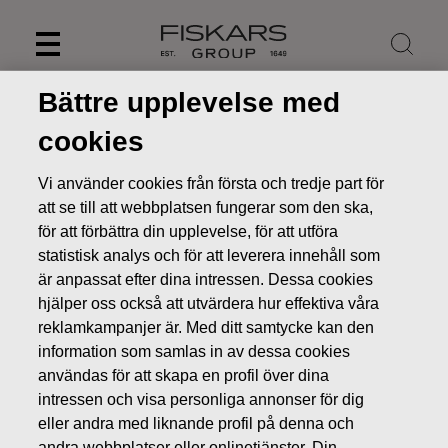
Skip
to
content
Bättre upplevelse med
cookies
Vi använder cookies från första och tredje part för
att se till att webbplatsen fungerar som den ska,
för att förbättra din upplevelse, för att utföra
statistisk analys och för att leverera innehåll som
är anpassat efter dina intressen. Dessa cookies
hjälper oss också att utvärdera hur effektiva våra
reklamkampanjer är. Med ditt samtycke kan den
Nyheter
FISKARS OYJ ABP:S ÅTERKÖP AV EGNA AKTIER
information som samlas in av dessa cookies
27.06.2022
användas för att skapa en profil över dina
intressen och visa personliga annonser för dig
ÄGARFÖRÄNDRINGAR I EGNA AKTIER
eller andra med liknande profil på denna och
andra webbplatser eller onlinetjänster. Din