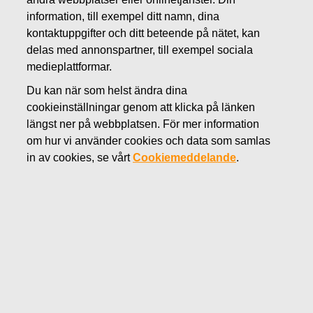
JUNI 27, 2022
information, till exempel ditt namn, dina
FISKARS OYJ ABP:S
kontaktuppgifter och ditt beteende på nätet, kan
delas med annonspartner, till exempel sociala
ÅTERKÖP AV EGNA
medieplattformar.
AKTIER 27.06.2022
Du kan när som helst ändra dina
cookieinställningar genom att klicka på länken
längst ner på webbplatsen. För mer information
om hur vi använder cookies och data som samlas
Fiskars Oyj Abp
in av cookies, se vårt
Cookiemeddelande
.
Börsmeddelande
27.06.2022
kl. 18:30 EET/EEST
FISKARS OYJ ABP:S ÅTERKÖP AV EGNA AKTIER
27.06.2022