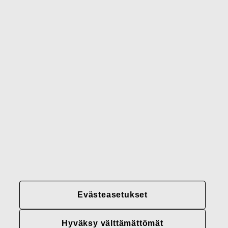
Waterford
Rörstrand
Gerber
Brändimme
Yhteystiedot
Fiskars
Fiskars
Fiskars
Vastuullisuus
Group
Group
Group
LinkedIn
Twitter
YouTube
Uramahdollisuudet
Sijoittajat
Uutiset
Tietoja meistä
Evästeasetukset
Fiskars Groupin
tietosuojakäytännöt
Hyväksy välttämättömät