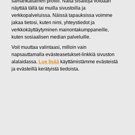
samankaltainen profiili. Näitä sisältöjä voidaan
27.06.2022
näyttää tällä tai muilla sivustoilla ja
FISKARS OYJ ABP:N OMIEN
verkkopalveluissa. Näissä tapauksissa voimme
jakaa tietosi, kuten nimi, yhteystiedot ja
OSAKKEIDEN HANKINTA
verkkokäyttäytyminen mainontakumppaneille,
27.06.2022
kuten sosiaalisen median palveluille.
Voit muuttaa valintaasi, milloin vain
napsauttamalla evästeasetukset-linkkiä sivuston
alalaidassa.
Lue lisää
käyttämistämme evästeistä
Fiskars Oyj Abp
ja evästeillä kerätyistä tiedoista.
Pörssitiedote
27.06.2022 klo 18:30 EET/EEST
FISKARS OYJ ABP:N OMIEN OSAKKEIDEN HANKINTA
27.06.2022