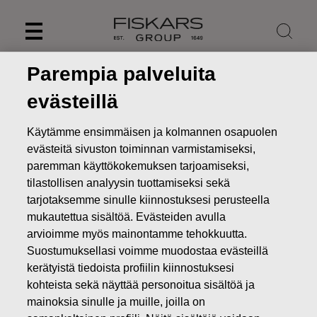
Skip
to
content
Parempia palveluita
evästeillä
Käytämme ensimmäisen ja kolmannen osapuolen
evästeitä sivuston toiminnan varmistamiseksi,
paremman käyttökokemuksen tarjoamiseksi,
tilastollisen analyysin tuottamiseksi sekä
tarjotaksemme sinulle kiinnostuksesi perusteella
mukautettua sisältöä. Evästeiden avulla
arvioimme myös mainontamme tehokkuutta.
Uutiset
FISKARS OYJ ABP:N OMIEN OSAKKEIDEN
Suostumuksellasi voimme muodostaa evästeillä
HANKINTA 27.06.2022
kerätyistä tiedoista profiilin kiinnostuksesi
kohteista sekä näyttää personoitua sisältöä ja
MUUTOKSET OMIEN OSAKKEIDEN OMISTUKSESSA
mainoksia sinulle ja muille, joilla on