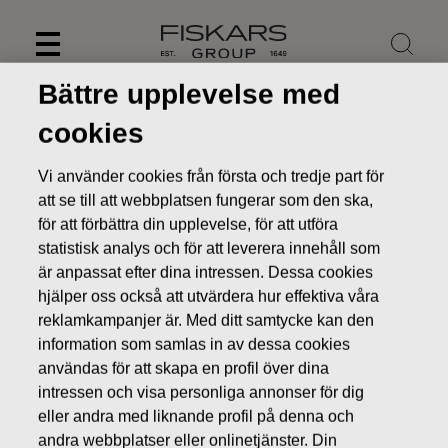
Skip
to
content
Bättre upplevelse med
cookies
Vi använder cookies från första och tredje part för
att se till att webbplatsen fungerar som den ska,
för att förbättra din upplevelse, för att utföra
statistisk analys och för att leverera innehåll som
är anpassat efter dina intressen. Dessa cookies
hjälper oss också att utvärdera hur effektiva våra
reklamkampanjer är. Med ditt samtycke kan den
information som samlas in av dessa cookies
Nyheter
FISKARS OYJ ABP:S ÅTERKÖP AV EGNA AKTIER
28.09.2016
användas för att skapa en profil över dina
intressen och visa personliga annonser för dig
ÄGARFÖRÄNDRINGAR I EGNA AKTIER
eller andra med liknande profil på denna och
andra webbplatser eller onlinetjänster. Din