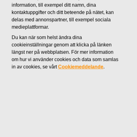
information, till exempel ditt namn, dina
SEPTEMBER 28, 2016
kontaktuppgifter och ditt beteende på nätet, kan
FISKARS OYJ ABP:S
delas med annonspartner, till exempel sociala
ÅTERKÖP AV EGNA
medieplattformar.
Du kan när som helst ändra dina
AKTIER 28.09.2016
cookieinställningar genom att klicka på länken
längst ner på webbplatsen. För mer information
om hur vi använder cookies och data som samlas
in av cookies, se vårt
Cookiemeddelande
.
Fiskars Oyj Abp
MEDDELANDE
28.09.2016 kl 18:30