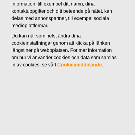
information, till exempel ditt namn, dina
MARS 31, 2016
kontaktuppgifter och ditt beteende på nätet, kan
FISKARS OYJ ABP:S
delas med annonspartner, till exempel sociala
ÅTERKÖP AV EGNA
medieplattformar.
Du kan när som helst ändra dina
AKTIER 31.03.2016
cookieinställningar genom att klicka på länken
längst ner på webbplatsen. För mer information
om hur vi använder cookies och data som samlas
in av cookies, se vårt
Cookiemeddelande
.
Fiskars Oyj Abp
MEDDELANDE
31.03.2016 kl 18:30