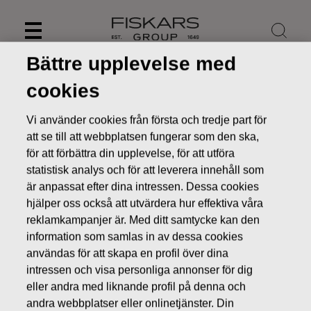
Skip
to
content
Bättre upplevelse med
cookies
Vi använder cookies från första och tredje part för
att se till att webbplatsen fungerar som den ska,
för att förbättra din upplevelse, för att utföra
statistisk analys och för att leverera innehåll som
är anpassat efter dina intressen. Dessa cookies
hjälper oss också att utvärdera hur effektiva våra
reklamkampanjer är. Med ditt samtycke kan den
information som samlas in av dessa cookies
Nyheter
FISKARS OYJ ABP:S ÅTERKÖP AV EGNA AKTIER
31.03.2016
användas för att skapa en profil över dina
intressen och visa personliga annonser för dig
ÄGARFÖRÄNDRINGAR I EGNA AKTIER
eller andra med liknande profil på denna och
andra webbplatser eller onlinetjänster. Din