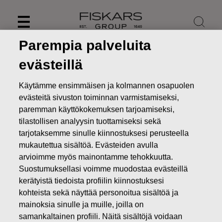
Skip
to
content
Parempia palveluita
evästeillä
Käytämme ensimmäisen ja kolmannen osapuolen
evästeitä sivuston toiminnan varmistamiseksi,
paremman käyttökokemuksen tarjoamiseksi,
tilastollisen analyysin tuottamiseksi sekä
tarjotaksemme sinulle kiinnostuksesi perusteella
mukautettua sisältöä. Evästeiden avulla
arvioimme myös mainontamme tehokkuutta.
Suostumuksellasi voimme muodostaa evästeillä
Uutiset
FISKARS OYJ ABP:N OMIEN OSAKKEIDEN
HANKINTA 31.03.2016
kerätyistä tiedoista profiilin kiinnostuksesi
kohteista sekä näyttää personoitua sisältöä ja
MUUTOKSET OMIEN OSAKKEIDEN OMISTUKSESSA
mainoksia sinulle ja muille, joilla on
samankaltainen profiili. Näitä sisältöjä voidaan