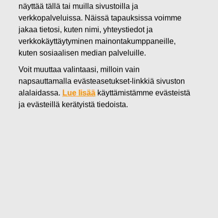
näyttää tällä tai muilla sivustoilla ja
31.03.2016
verkkopalveluissa. Näissä tapauksissa voimme
FISKARS OYJ ABP:N OMIEN
jakaa tietosi, kuten nimi, yhteystiedot ja
OSAKKEIDEN HANKINTA
verkkokäyttäytyminen mainontakumppaneille,
kuten sosiaalisen median palveluille.
31.03.2016
Voit muuttaa valintaasi, milloin vain
napsauttamalla evästeasetukset-linkkiä sivuston
alalaidassa.
Lue lisää
käyttämistämme evästeistä
ja evästeillä kerätyistä tiedoista.
Fiskars Oyj Abp
ILMOITUS
31.03.2016 klo 18:30