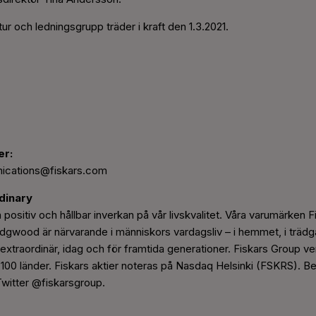
tur och ledningsgrupp träder i kraft den 1.3.2021.
er:
ications@fiskars.com
dinary
 positiv och hållbar inverkan på vår livskvalitet. Våra varumärken Fi
ood är närvarande i människors vardagsliv – i hemmet, i trädgår
n extraordinär, idag och för framtida generationer. Fiskars Group ve
ver 100 länder. Fiskars aktier noteras på Nasdaq Helsinki (FSKRS)
Twitter @fiskarsgroup.