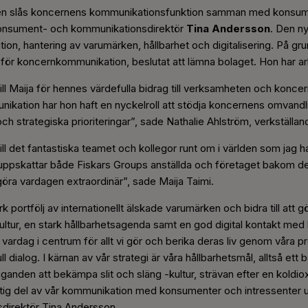
ten slås koncernens kommunikationsfunktion samman med konsu
 konsument- och kommunikationsdirektör
Tina Andersson
. Den ny
on, hantering av varumärken, hållbarhet och digitalisering. På gr
 för koncernkommunikation, beslutat att lämna bolaget. Hon har ar
 till Maija för hennes värdefulla bidrag till verksamheten och kon
kation har hon haft en nyckelroll att stödja koncernens omvandling
trategiska prioriteringar”, sade Nathalie Ahlström, verkställand
ill det fantastiska teamet och kollegor runt om i världen som jag ha
 uppskattar både Fiskars Groups anställda och företaget bakom 
göra vardagen extraordinär”, sade Maija Taimi.
k portfölj av internationellt älskade varumärken och bidra till att 
tur, en stark hållbarhetsagenda samt en god digital kontakt med 
vardag i centrum för allt vi gör och berika deras liv genom våra
 dialog. I kärnan av vår strategi är våra hållbarhetsmål, alltså et
ganden att bekämpa slit och släng -kultur, strävan efter en koldio
iktig del av vår kommunikation med konsumenter och intressente
direktör Tina Andersson.