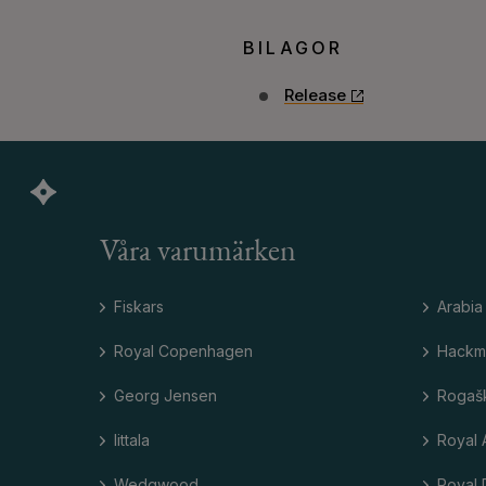
BILAGOR
Release
Våra varumärken
Fiskars
Arabia
Royal Copenhagen
Hackm
Georg Jensen
Rogaš
Iittala
Royal 
Wedgwood
Royal 