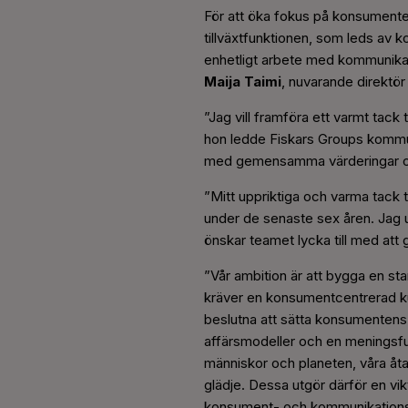
För att öka fokus på konsumen
tillväxtfunktionen, som leds av
enhetligt arbete med kommunikati
Maija Taimi
, nuvarande direktör
”Jag vill framföra ett varmt tack
hon ledde Fiskars Groups kommuni
med gemensamma värderingar och s
”Mitt uppriktiga och varma tack t
under de senaste sex åren. Jag
önskar teamet lycka till med att 
”Vår ambition är att bygga en star
kräver en konsumentcentrerad kul
beslutna att sätta konsumentens 
affärsmodeller och en meningsfull
människor och planeten, våra åta
glädje. Dessa utgör därför en v
konsument- och kommunikations