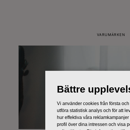
Skip
to
content
VARUMÄRKEN
Bättre uppleve
Vi använder cookies från första och tr
utföra statistisk analys och för att
hur effektiva våra reklamkampanjer
profil över dina intressen och visa