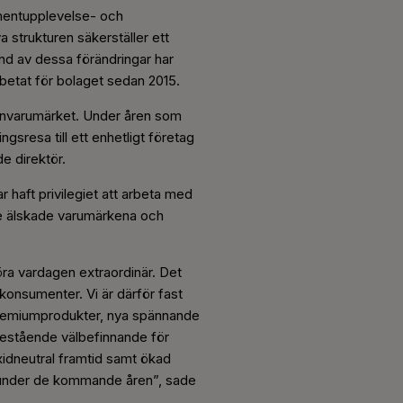
mentupplevelse- och
a strukturen säkerställer ett
und av dessa förändringar har
betat för bolaget sedan 2015.
cernvarumärket. Under åren som
sresa till ett enhetligt företag
e direktör.
r haft privilegiet att arbeta med
de älskade varumärkena och
göra vardagen extraordinär. Det
konsumenter. Vi är därför fast
 premiumprodukter, nya spännande
t bestående välbefinnande för
xidneutral framtid samt ökad
r under de kommande åren”, sade