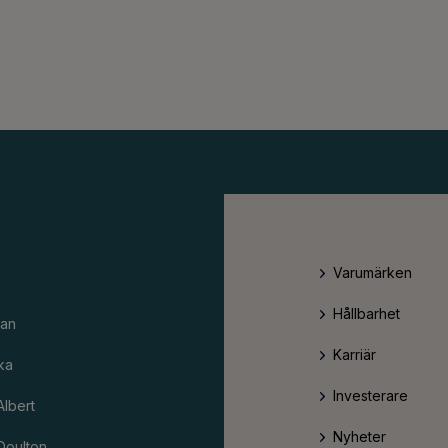
Varumärken
Hållbarhet
an
Karriär
ka
Investerare
Albert
Nyheter
Doulton