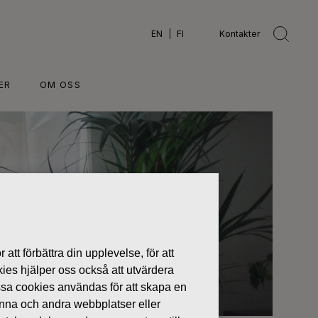
EN
FI
Kontakter
ER
OM OSS
 att förbättra din upplevelse, för att
kies hjälper oss också att utvärdera
ssa cookies användas för att skapa en
denna och andra webbplatser eller