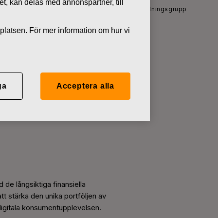
tet, kan delas med annonspartner, till
Nyheter
Ändring i Fiskars ledningsgrupp
platsen. För mer information om hur vi
ga
Acceptera alla
 de långsiktiga finansiella
tt stärka den unika portföljen av
 digitala konsumentupplevelsen.