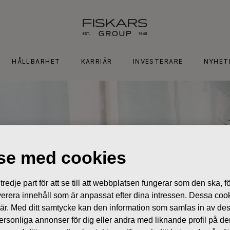
HÅLLBARHET
KARRIÄR
INVESTERARE
NYHET
lse med cookies
edje part för att se till att webbplatsen fungerar som den ska, för
 leverera innehåll som är anpassat efter dina intressen. Dessa coo
 är. Med ditt samtycke kan den information som samlas in av de
 personliga annonser för dig eller andra med liknande profil på 