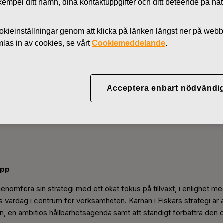
l exempel ditt namn, dina kontaktuppgifter och ditt beteende på nä
kieinställningar genom att klicka på länken längst ner på webb
as in av cookies, se vårt
Cookiemeddelande
.
skars ledningsgrupp
Acceptera enbart nödvändi
upp
enomföra sin strategi med ett ökat fokus på tillväxt, i enlighet med
 vardag i centrum för verksamheten. Kärnan i Fiskars strategi är a
en, en ambitiös hållbarhetsagenda samt att ständigt förbättra den