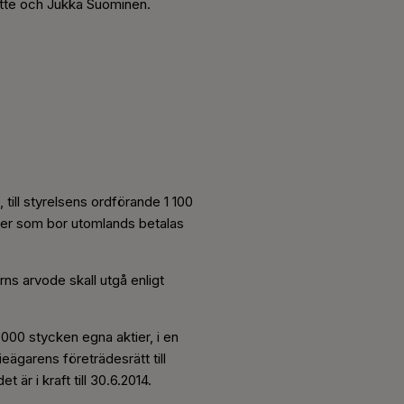
otte och Jukka Suominen.
till styrelsens ordförande 1 100
öter som bor utomlands betalas
ns arvode skall utgå enligt
00 stycken egna aktier, i en
eägarens företrädesrätt till
r i kraft till 30.6.2014.