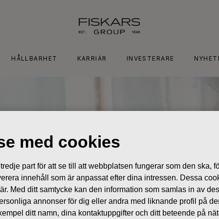
HÅLLBARHET
KARRIÄR
INVESTERARE
NYHET
lse med cookies
edje part för att se till att webbplatsen fungerar som den ska, för
 leverera innehåll som är anpassat efter dina intressen. Dessa coo
 är. Med ditt samtycke kan den information som samlas in av de
 personliga annonser för dig eller andra med liknande profil på 
l exempel ditt namn, dina kontaktuppgifter och ditt beteende på nä