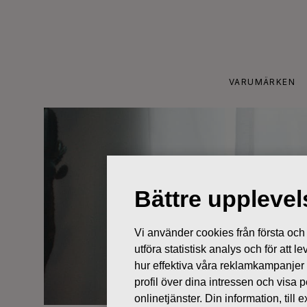
Skip
to
content
VARUMÄRKEN
Bättre uppleve
Vi använder cookies från första och tr
utföra statistisk analys och för att
hur effektiva våra reklamkampanjer
profil över dina intressen och visa
onlinetjänster. Din information, til