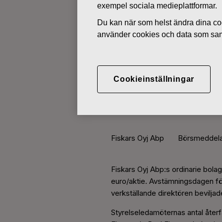
exempel sociala medieplattformar.
Du kan när som helst ändra dina coo
BÖRSMEDDELANDEN
använder cookies och data som saml
MARS 14, 2013
Beslut vid F
Cookieinställningar
2013
Fiskars Oyj Abp Börsmeddel
Fiskars Oyj Abp:s ordinarie bolag
euro/aktie. Avstämningsdagen fö
verkställande direktören bevilja
Styrelseledamöternas antal återfa