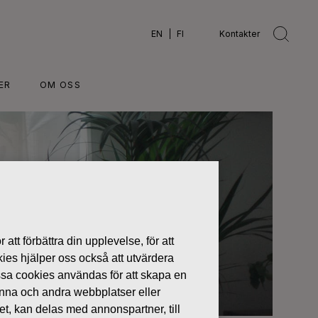
EN
FI
Kontakter
ER
OM OSS
 att förbättra din upplevelse, för att
kies hjälper oss också att utvärdera
ssa cookies användas för att skapa en
denna och andra webbplatser eller
tet, kan delas med annonspartner, till