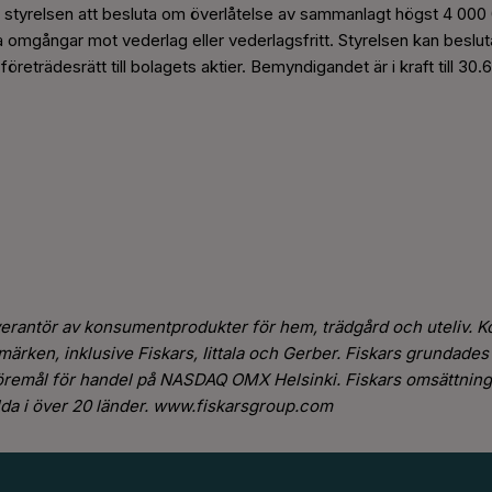
tyrelsen att besluta om överlåtelse av sammanlagt högst 4 000 
era omgångar mot vederlag eller vederlagsfritt. Styrelsen kan beslut
reträdesrätt till bolagets aktier. Bemyndigandet är i kraft till 30.6
verantör av konsumentprodukter för hem, trädgård och uteliv. K
märken, inklusive Fiskars, Iittala och Gerber. Fiskars grundades
föremål för handel på NASDAQ OMX Helsinki. Fiskars omsättning 
llda i över 20 länder. www.fiskarsgroup.com