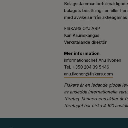
Bolagsstämman befullmäktigade s
bolagets besittning i en eller fl
med avvikelse från aktieägarnas fö
FISKARS OYJ ABP
Kari Kauniskangas
Verkställande direktör
Mer information:
informationschef Anu Ilvonen
Tel. +358 204 39 5446
anu.ilvonen@fiskars.com
Fiskars är en ledande global le
av ansedda internationella varu
företag. Koncernens aktier är 
företaget har cirka 4 100 anstä