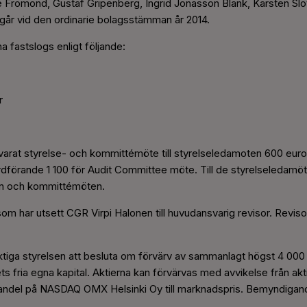
se Fromond, Gustaf Gripenberg, Ingrid Jonasson Blank, Karsten Sl
går vid den ordinarie bolagsstämman år 2014.
 fastslogs enligt följande:
r
varat styrelse- och kommittémöte till styrelseledamoten 600 euro, 
ordförande 1 100 för Audit Committee möte. Till de styrelseledam
en och kommittémöten.
m har utsett CGR Virpi Halonen till huvudansvarig revisor. Revisor
iga styrelsen att besluta om förvärv av sammanlagt högst 4 000 0
s fria egna kapital. Aktierna kan förvärvas med avvikelse från akti
handel på NASDAQ OMX Helsinki Oy till marknadspris. Bemyndigandet ä