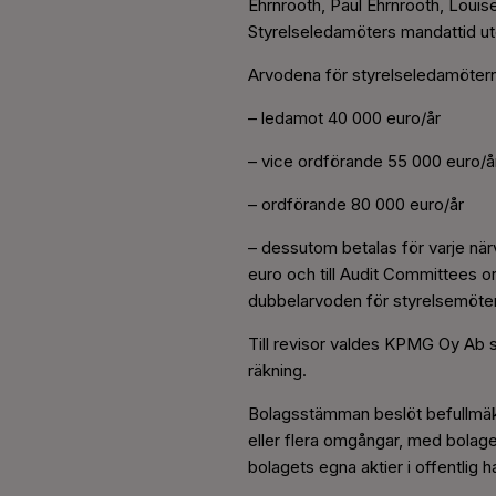
Ehrnrooth, Paul Ehrnrooth, Loui
Styrelseledamöters mandattid ut
Arvodena för styrelseledamöterna
– ledamot 40 000 euro/år
– vice ordförande 55 000 euro/å
– ordförande 80 000 euro/år
– dessutom betalas för varje när
euro och till Audit Committees 
dubbelarvoden för styrelsemöt
Till revisor valdes KPMG Oy Ab so
räkning.
Bolagsstämman beslöt befullmäkt
eller flera omgångar, med bolaget
bolagets egna aktier i offentlig 