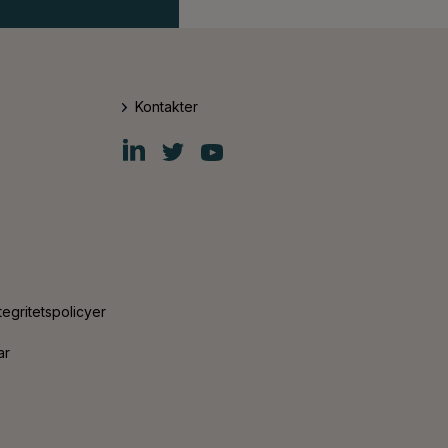
Kontakter
Fiskars
Fiskars
Fiskars
Group
Group
Group
LinkedIn
Twitter
YouTube
tegritetspolicyer
ar