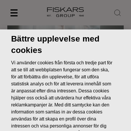
Skip
to
content
Bättre upplevelse med
cookies
Vi använder cookies från första och tredje part för
att se till att webbplatsen fungerar som den ska,
för att förbättra din upplevelse, för att utföra
statistisk analys och för att leverera innehåll som
är anpassat efter dina intressen. Dessa cookies
hjälper oss också att utvärdera hur effektiva våra
Nyheter
Beslut vid Fiskars Oyj Abp:s ordinarie
reklamkampanjer är. Med ditt samtycke kan den
bolagsstämma 2017
information som samlas in av dessa cookies
BÖRSMEDDELANDEN
användas för att skapa en profil över dina
intressen och visa personliga annonser för dig