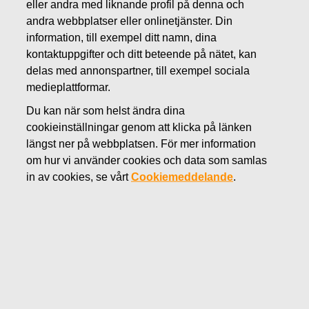
eller andra med liknande profil på denna och
MARS 9, 2017
andra webbplatser eller onlinetjänster. Din
Beslut vid Fiskars Oyj Abp:s
information, till exempel ditt namn, dina
kontaktuppgifter och ditt beteende på nätet, kan
ordinarie bolagsstämma 2017
delas med annonspartner, till exempel sociala
medieplattformar.
Fiskars Oyj Abp
Du kan när som helst ändra dina
Börsmeddelande
cookieinställningar genom att klicka på länken
9.3.2017 kl. 18.00 EET
längst ner på webbplatsen. För mer information
om hur vi använder cookies och data som samlas
Beslut vid Fiskars Oyj Abp:s ordinarie
in av cookies, se vårt
Cookiemeddelande
.
bolagsstämma 2017
Fiskars Oyj Abp:s ordinarie bolagsstämma hölls torsdagen
9.3.2017 i Helsingfors Mässcentrets Konferenscentrum.
Bolagsstämman fastställde bokslutet för år 2016 och
beviljade ansvarsfriheten till styrelsens ledamöter och
verkställande direktören.
DISPOSITION AV DEN VINST SOM BALANSRÄKNINGEN