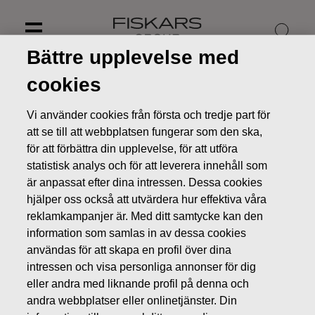
Skip
to
content
Bättre upplevelse med
cookies
Vi använder cookies från första och tredje part för
att se till att webbplatsen fungerar som den ska,
för att förbättra din upplevelse, för att utföra
statistisk analys och för att leverera innehåll som
är anpassat efter dina intressen. Dessa cookies
hjälper oss också att utvärdera hur effektiva våra
reklamkampanjer är. Med ditt samtycke kan den
information som samlas in av dessa cookies
Nyheter
Fiskars delårsrapport för januari-juni 2012
användas för att skapa en profil över dina
publiceras 2.8.2012 kl. 8.30
intressen och visa personliga annonser för dig
eller andra med liknande profil på denna och
BÖRSMEDDELANDEN
andra webbplatser eller onlinetjänster. Din