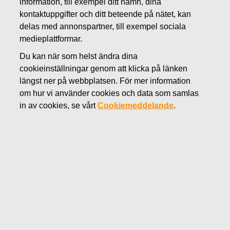
information, till exempel ditt namn, dina
JULI 18, 2012
kontaktuppgifter och ditt beteende på nätet, kan
Fiskars delårsrapport för januari-
delas med annonspartner, till exempel sociala
medieplattformar.
juni 2012 publiceras 2.8.2012 kl.
Du kan när som helst ändra dina
8.30
cookieinställningar genom att klicka på länken
längst ner på webbplatsen. För mer information
om hur vi använder cookies och data som samlas
Fiskars Oyj Abp Börsmeddelande 18.7.2012 kl. 9.00 EET
in av cookies, se vårt
Cookiemeddelande
.
Fiskars delårsrapport för januari-juni 2012
publiceras 2.8.2012 k
l. 8.30
Fiskars Oyj Abp publicerar sin delårsrapport för januari–
juni 2012 torsdagen 2.8.2012 kl. 8.30. Delårsrapporten är
tillgänglig omedelbart efter publicering på Fiskars
internet-sidor
www.fiskarsgroup.com
.
Presskonferens