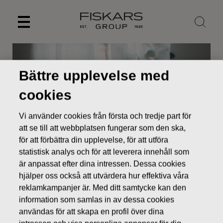
Skip
to
content
Bättre upplevelse med
cookies
Vi använder cookies från första och tredje part för
att se till att webbplatsen fungerar som den ska,
för att förbättra din upplevelse, för att utföra
statistisk analys och för att leverera innehåll som
är anpassat efter dina intressen. Dessa cookies
Nyheter
Fiskars första kvartalet 2015: Stark start på året
hjälper oss också att utvärdera hur effektiva våra
med stöd av nyförvärvad bevattningsverksamhet
reklamkampanjer är. Med ditt samtycke kan den
information som samlas in av dessa cookies
BÖRSMEDDELANDEN
användas för att skapa en profil över dina