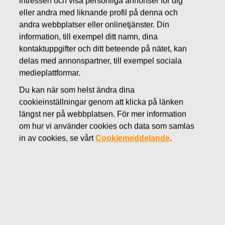
intressen och visa personliga annonser för dig
APRIL 30, 2015
eller andra med liknande profil på denna och
Fiskars första kvartalet 2015:
andra webbplatser eller onlinetjänster. Din
information, till exempel ditt namn, dina
Stark start på året med stöd av
kontaktuppgifter och ditt beteende på nätet, kan
delas med annonspartner, till exempel sociala
nyförvärvad
medieplattformar.
bevattningsverksamhet
Du kan när som helst ändra dina
cookieinställningar genom att klicka på länken
Fiskars Oyj Abp
Delårsrapport
30
april 2015
kl.
längst ner på webbplatsen. För mer information
08.30 EET
om hur vi använder cookies och data som samlas
in av cookies, se vårt
Cookiemeddelande
.
Första kvartalet 2015 i korthet:
Omsättningen ökade med 25 % till 230,0 milj. euro (Q1
2014: 184,1).
Jämförbara omsättningen (valutaneutral och utan
bevattningsverksamheten som förvärvades år 2014)
ökade med 5 %.