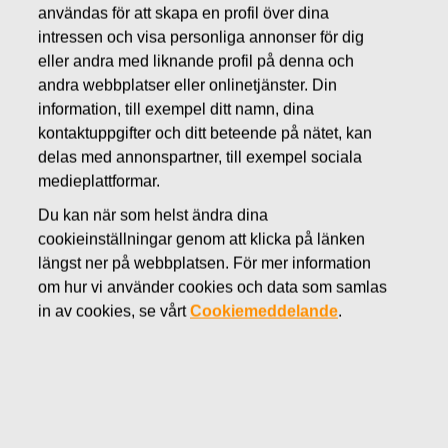
JULI 20, 2023
användas för att skapa en profil över dina
Fiskars halvårsrapport för
intressen och visa personliga annonser för dig
eller andra med liknande profil på denna och
januari-juni 2023
andra webbplatser eller onlinetjänster. Din
information, till exempel ditt namn, dina
Fiskars Oyj Abp
kontaktuppgifter och ditt beteende på nätet, kan
Halvårsrapport
delas med annonspartner, till exempel sociala
20
.
7
.202
3
kl. 08.30 (EET)
medieplattformar.
Du kan när som helst ändra dina
Fiskars
halvårsrapport för januari-juni
202
3
cookieinställningar genom att klicka på länken
O
msättning och EBIT försämrades i en krävande
längst ner på webbplatsen. För mer information
verksamhetsmiljö – fokus på kassaflöde gav
om hur vi använder cookies och data som samlas
resultat
in av cookies, se vårt
Cookiemeddelande
.
Detta är en sammanfattning av Fiskars Oyj Abp:s
halvårsrapport för januari-juni
202
3
som publicerades
idag.
Halv
årsrapporten i sin helhet med tillhörande tabeller
är bifogad till detta börsmeddelande som en pdf-fil. Den
finns även tillgänglig på