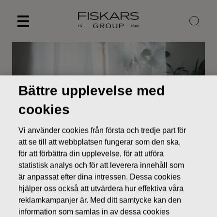
Skip
to
content
Bättre upplevelse med
cookies
Vi använder cookies från första och tredje part för
att se till att webbplatsen fungerar som den ska,
för att förbättra din upplevelse, för att utföra
statistisk analys och för att leverera innehåll som
Nyheter
Fiskars halvårsrapport för januari-juni 2023
är anpassat efter dina intressen. Dessa cookies
BÖRSMEDDELANDEN
hjälper oss också att utvärdera hur effektiva våra
reklamkampanjer är. Med ditt samtycke kan den
information som samlas in av dessa cookies