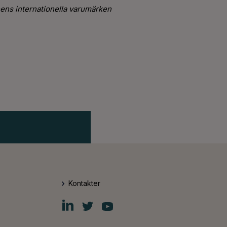
ens internationella varumärken
Kontakter
Fiskars
Fiskars
Fiskars
Group
Group
Group
LinkedIn
Twitter
YouTube