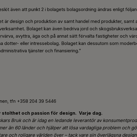
löt även att punkt 2 i bolagets bolagsordning ändras enligt
följa
et är design och produktion av samt handel med produkter, samt
sverksamhet. Bolaget kan även bedriva jord och skogsbruksverksam
värva, avyttra, äga
och på annat sätt förvalta fastigheter och vä
ina dotter- eller intressebolag. Bolaget kan dessutom som moder
nistrativa tjänster och finansiering.”
onen, tfn +358 204 39 5446
 stolthet och passion för design. Varje dag.
iskars Bruk och är idag en ledande leverantör av konsumentprod
i mer än 60 länder och hjälper att lösa vardagliga problem och gö
ttare och roligare världen över – tack vare sin överlägsna design 