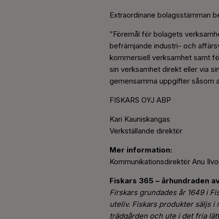
Extraordinarie bolagsstämman bes
”Föremål för bolagets verksamh
befrämjande industri- och affär
kommersiell verksamhet samt för
sin verksamhet direkt eller
via s
gemensamma uppgifter såsom admi
FISKARS OYJ ABP
Kari Kauniskangas
Verkställande direktör
Mer information:
Kommunikationsdirektör Anu Ilv
Fiskars 365 – århundraden av
Firskars grundades år 1649 i F
uteliv. Fiskars produkter säljs 
trädgården och ute i det fria lä