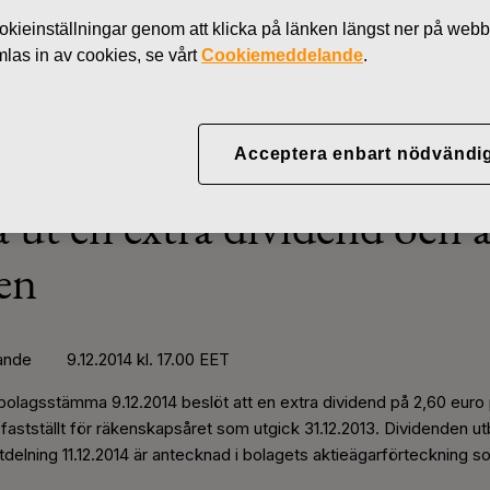
Nyheter
Fiskars Oyj Abp:s extraordinarie bolagsstämma beslöt
kieinställningar genom att klicka på länken längst ner på webb
as in av cookies, se vårt
Cookiemeddelande
.
Acceptera enbart nödvändi
Abp:s extraordinarie bolag
la ut en extra dividend och 
en
nde 9.12.2014 kl. 17.00
EET
bolagsstämma 9.12.2014 beslöt att en extra dividend på 2,60 euro pe
fastställt för räkenskapsåret som utgick 31.12.2013. Dividenden ut
elning 11.12.2014 är antecknad i bolagets aktieägarförteckning so