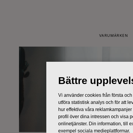
Skip
to
content
VARUMÄRKEN
Bättre uppleve
Vi använder cookies från första och tr
utföra statistisk analys och för att
hur effektiva våra reklamkampanjer
profil över dina intressen och visa
onlinetjänster. Din information, til
exempel sociala medieplattformar.