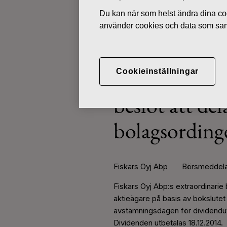
Du kan när som helst ändra dina coo
använder cookies och data som saml
BÖRSMEDDELANDEN
DECEMBER 9, 2014
Cookieinställningar
Fiskars Oyj 
beslöt att de
bolagsording
Fiskars Oyj Abp Börsmeddela
Fiskars Oyj Abp:s extraordinarie 
aktieägare på basis av bokslutet 
avstämningsdagen för dividendutd
Dividenden utbetalas 18.12.2014.