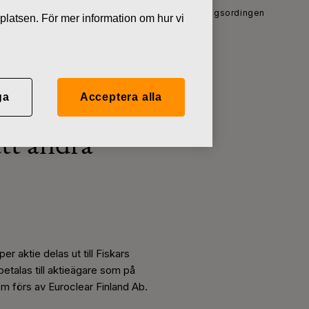
 att dela ut en extra dividend och att ändra bolagsordingen
platsen. För mer information om hur vi
ga
Acceptera alla
sstämma
att ändra
r aktie delas ut till Fiskars
betalas till aktieägare som på
m förs av Euroclear Finland Ab.