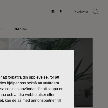
EN
FI
Kontakter
ER
OM OSS
 att förbättra din upplevelse, för att
kies hjälper oss också att utvärdera
ssa cookies användas för att skapa en
denna och andra webbplatser eller
tet, kan delas med annonspartner, till