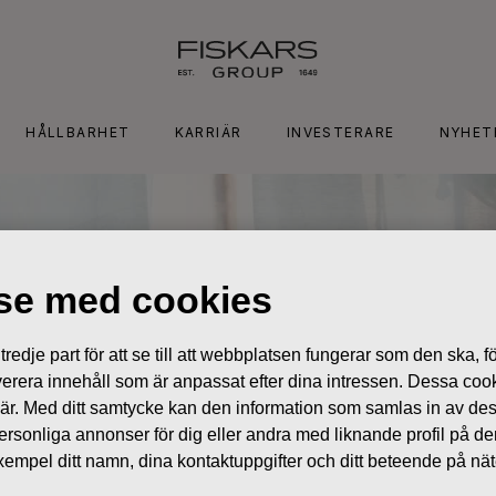
HÅLLBARHET
KARRIÄR
INVESTERARE
NYHET
lse med cookies
edje part för att se till att webbplatsen fungerar som den ska, för
 leverera innehåll som är anpassat efter dina intressen. Dessa coo
 är. Med ditt samtycke kan den information som samlas in av de
 personliga annonser för dig eller andra med liknande profil på 
l exempel ditt namn, dina kontaktuppgifter och ditt beteende på nä