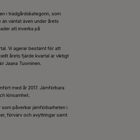
gen i trädgårdskategorin, som
e än väntat även under årets
ader att inverka på
al. Vi agerar bestämt för att
t årets fjärde kvartal är viktigt
tör Jaana Tuominen.
ämfört med år 2017. Jämförbara
och lönsamhet.
er som påverkar jämförbarheten i
er, förvärv och avyttringar samt