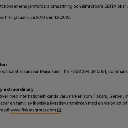
att koncernens jämförbara omsättning och jämförbara EBITA ökar å
ort för januari-juni 2018 den 1.8.2018.
ter:
och samhällsansvar Maija Taimi, tfn +358 204 39 5031,
communic
y extraordinary
 över med internationellt kända varumärken som Fiskars, Gerber, I
r en familj av ikoniska livsstilsvarumärken med en vision att påv
era på
www.fiskarsgroup.com