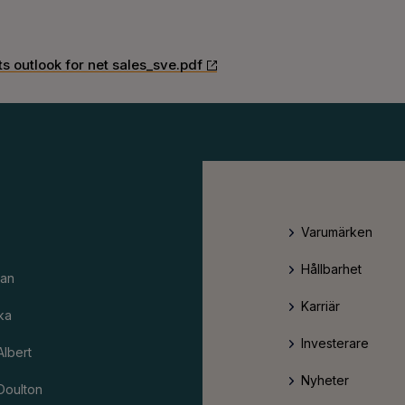
ts outlook for net sales_sve.pdf
Varumärken
Hållbarhet
an
Karriär
ka
Investerare
Albert
Nyheter
Doulton