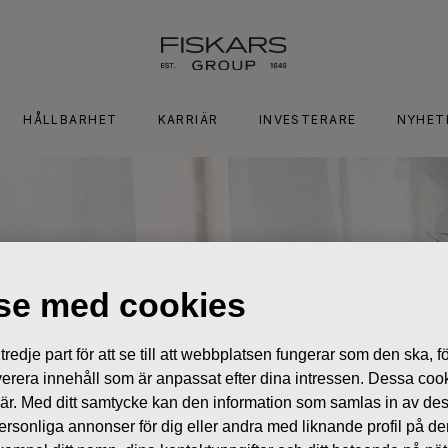
HÅLLBARHET
KARRIÄR
INVESTERARE
NYHET
lse med cookies
edje part för att se till att webbplatsen fungerar som den ska, för
 leverera innehåll som är anpassat efter dina intressen. Dessa coo
 är. Med ditt samtycke kan den information som samlas in av de
 personliga annonser för dig eller andra med liknande profil på 