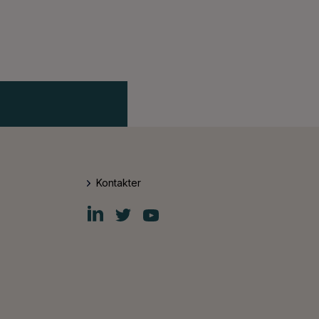
Kontakter
Fiskars
Fiskars
Fiskars
Group
Group
Group
LinkedIn
Twitter
YouTube