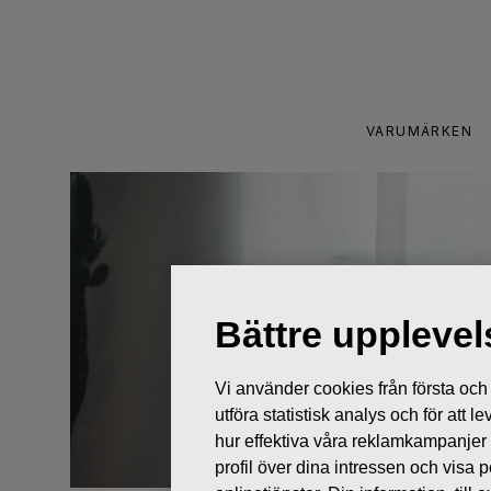
Skip
to
content
VARUMÄRKEN
Bättre uppleve
Vi använder cookies från första och tr
utföra statistisk analys och för att
hur effektiva våra reklamkampanjer
profil över dina intressen och visa