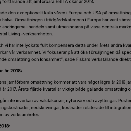
g fortfarande att jämförbara EBITA ökar år 2018.
kade den exceptionellt kalla våren i Europa och USA på omsättnin
ta halva. Omsättningen i trädgårdskategorin i Europa har varit sämr
er ändringarna i handeln samt utmaningarna på vissa centrala markn
stal Living -verksamheten.
 vi har inte lyckats fullt kompensera detta under årets andra kvart
r vår verksamhet. Vi fokuserar på att öka försäljningen då speciell
ande omsättning och lönsamhet”, sade Fiskars verkställande direk
r år 2018:
nens jämförbara omsättning kommer att vara något lägre år 2018 j
år 2017. Årets fjärde kvartal är viktigt både gällande omsättning 
går inte inverkan av valutakurser, nyförvärv och avyttringar. Post
ngskostnader, nedskrivningar, kostnader relaterade till integration
gen av verksamheter.
2018: