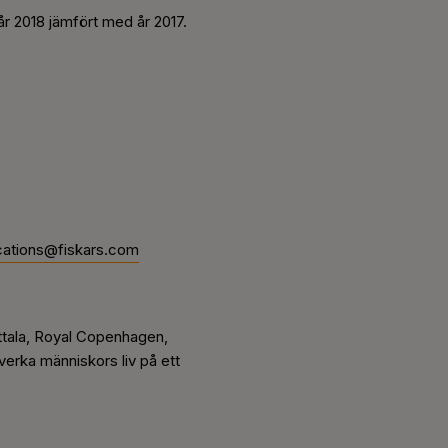
r 2018 jämfört med år 2017.
ations@fiskars.com
ittala, Royal Copenhagen,
erka människors liv på ett