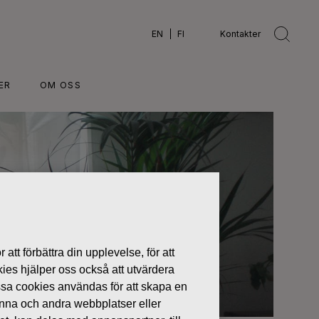
EN
FI
Kontakter
ER
OM OSS
 att förbättra din upplevelse, för att
kies hjälper oss också att utvärdera
ssa cookies användas för att skapa en
denna och andra webbplatser eller