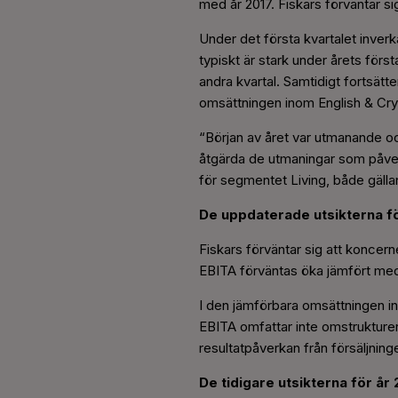
med år 2017. Fiskars förväntar si
Under det första kvartalet inver
typiskt är stark under årets förs
andra kvartal. Samtidigt fortsätt
omsättningen inom English & Cry
“Början av året var utmanande och
åtgärda de utmaningar som påverka
för segmentet Living, både gäll
De uppdaterade utsikterna fö
Fiskars förväntar sig att koncer
EBITA förväntas öka jämfört med 
I den jämförbara omsättningen in
EBITA omfattar inte omstruktureri
resultatpåverkan från försäljnin
De tidigare utsikterna för år 