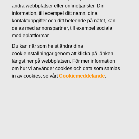
andra webbplatser eller onlinetjänster. Din
information, till exempel ditt namn, dina
FEBRUARI 7, 2019
kontaktuppgifter och ditt beteende på nätet, kan
Fiskars styrelse föreslår
delas med annonspartner, till exempel sociala
bemyndigande att dela ut
medieplattformar.
innehavet i Wärtsilä som en extra
Du kan när som helst ändra dina
cookieinställningar genom att klicka på länken
dividend i tillägg till
längst ner på webbplatsen. För mer information
kontantdividend som betalas två
om hur vi använder cookies och data som samlas
in av cookies, se vårt
Cookiemeddelande
.
gånger om året
Fiskars Oyj Abp
Börsmeddelande
7.2.2019 kl. 8:15 (EET)
Fiskars styrelse föreslår bemyndigande att dela ut
innehavet i Wärtsilä som en extra dividend i tillägg