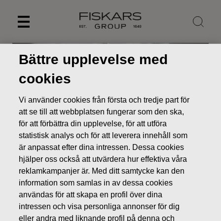
Skip
to
content
Bättre upplevelse med
cookies
Vi använder cookies från första och tredje part för
att se till att webbplatsen fungerar som den ska,
för att förbättra din upplevelse, för att utföra
statistisk analys och för att leverera innehåll som
är anpassat efter dina intressen. Dessa cookies
hjälper oss också att utvärdera hur effektiva våra
Nyheter
Fiskars styrelse föreslår bemyndigande att dela
reklamkampanjer är. Med ditt samtycke kan den
ut innehavet i Wärtsilä som en extra dividend i tillägg till
information som samlas in av dessa cookies
kontantdividend som betalas två gånger om året
användas för att skapa en profil över dina
intressen och visa personliga annonser för dig
BÖRSMEDDELANDEN
eller andra med liknande profil på denna och